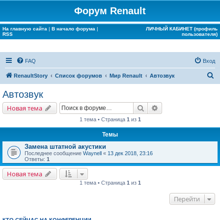
Форум Renault
На главную сайта
|
В начало форума
|
ЛИЧНЫЙ КАБИНЕТ (профиль
RSS
пользователя)
FAQ
Вход
П
RenaultStory
Список форумов
Мир Renault
Автозвук
о
Автозвук
и
Поиск
Расширенный поис
Новая тема
с
1 тема • Страница
1
из
1
к
Темы
Замена штатной акустики
Последнее сообщение
Waynell
«
13 дек 2018, 23:16
Ответы:
1
Новая тема
1 тема • Страница
1
из
1
Перейти