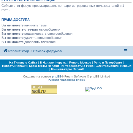
КТО СЕЙЧАС НА КОНФЕРЕНЦИИ
Сейчас этот форум просматривают: нет зарегистрированных пользователей и 1
гость
ПРАВА ДОСТУПА
Вы
не можете
начинать темы
Вы
не можете
отвечать на сообщения
Вы
не можете
редактировать свои сообщения
Вы
не можете
удалять свои сообщения
Вы
не можете
добавлять вложения
RenaultStory
Список форумов
На Главную Сайта
|
В Начало Форума
|
Рено в Москве
|
Рено в Петербурге
|
Новости Renault
|
Краш-тесты Renault
|
Интересности о Рено
|
Электромобили Renault
|
Концепт-кары Renault
Создано на основе
phpBB
® Forum Software © phpBB Limited
Русская поддержка phpBB