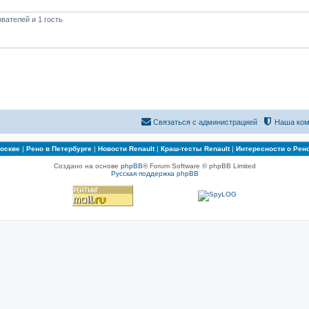
вателей и 1 гость
Связаться с администрацией
Наша ком
Москве
|
Рено в Петербурге
|
Новости Renault
|
Краш-тесты Renault
|
Интересности о Рен
Создано на основе
phpBB
® Forum Software © phpBB Limited
Русская поддержка phpBB