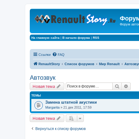
Форум
Форум авто
На главную сайта
|
В начало форума
|
RSS
Ссылки
FAQ
RenaultStory
Список форумов
Мир Renault
Автозву
Автозвук
Поиск
Расш
Новая тема
ТЕМЫ
Замена штатной акустики
Margarita
» 21 дек 2011, 17:59
Новая тема
Вернуться к списку форумов