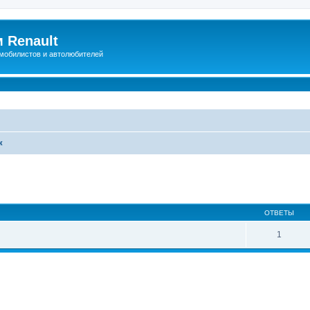
 Renault
мобилистов и автолюбителей
к
иренный поиск
ОТВЕТЫ
1