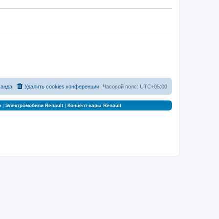
анда
Удалить cookies конференции
Часовой пояс:
UTC+05:00
о
|
Электромобили Renault
|
Концепт-кары Renault