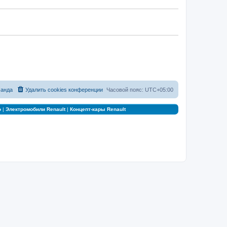
анда
Удалить cookies конференции
Часовой пояс:
UTC+05:00
о
|
Электромобили Renault
|
Концепт-кары Renault