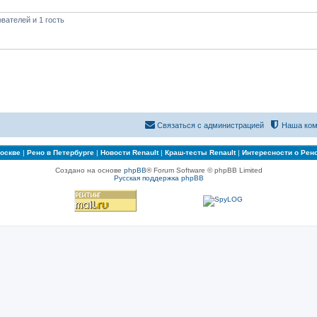
вателей и 1 гость
Связаться с администрацией
Наша ком
Москве
|
Рено в Петербурге
|
Новости Renault
|
Краш-тесты Renault
|
Интересности о Рен
Создано на основе
phpBB
® Forum Software © phpBB Limited
Русская поддержка phpBB