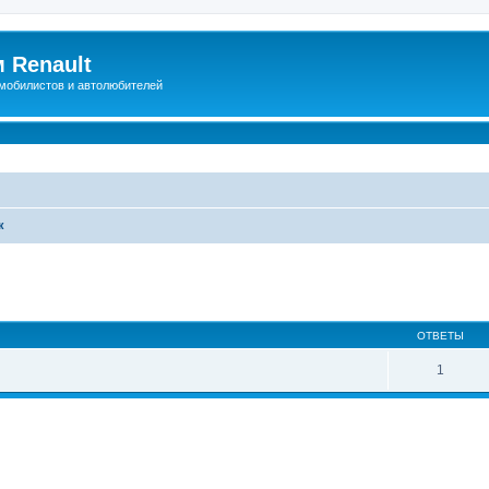
 Renault
мобилистов и автолюбителей
к
иренный поиск
ОТВЕТЫ
1