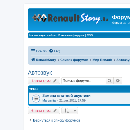
Форум
Форум авто
На главную сайта
|
В начало форума
|
RSS
Ссылки
FAQ
RenaultStory
Список форумов
Мир Renault
Автозву
Автозвук
Поиск
Расш
Новая тема
ТЕМЫ
Замена штатной акустики
Margarita
» 21 дек 2011, 17:59
Новая тема
Вернуться к списку форумов