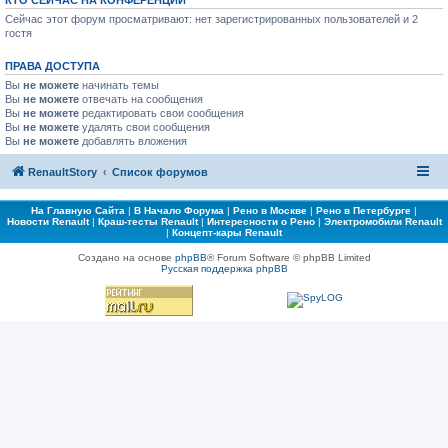
КТО СЕЙЧАС НА КОНФЕРЕНЦИИ
Сейчас этот форум просматривают: нет зарегистрированных пользователей и 2
гостя
ПРАВА ДОСТУПА
Вы
не можете
начинать темы
Вы
не можете
отвечать на сообщения
Вы
не можете
редактировать свои сообщения
Вы
не можете
удалять свои сообщения
Вы
не можете
добавлять вложения
RenaultStory
Список форумов
На Главную Сайта
|
В Начало Форума
|
Рено в Москве
|
Рено в Петербурге
|
Новости Renault
|
Краш-тесты Renault
|
Интересности о Рено
|
Электромобили Renault
|
Концепт-кары Renault
Создано на основе
phpBB
® Forum Software © phpBB Limited
Русская поддержка phpBB