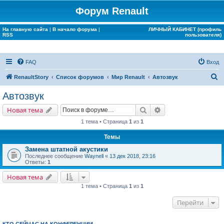
Форум Renault
На главную сайта
|
В начало форума
|
ЛИЧНЫЙ КАБИНЕТ (профиль
RSS
пользователя)
FAQ
Вход
П
RenaultStory
Список форумов
Мир Renault
Автозвук
о
Автозвук
и
Поиск
Расширенный поис
Новая тема
с
1 тема • Страница
1
из
1
к
Темы
Замена штатной акустики
Последнее сообщение
Waynell
«
13 дек 2018, 23:16
Ответы:
1
Новая тема
1 тема • Страница
1
из
1
Перейти