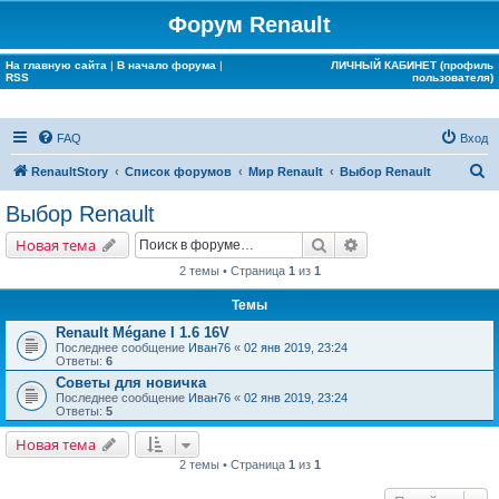
Форум Renault
На главную сайта
|
В начало форума
|
ЛИЧНЫЙ КАБИНЕТ (профиль
RSS
пользователя)
FAQ
Вход
П
RenaultStory
Список форумов
Мир Renault
Выбор Renault
о
Выбор Renault
и
Поиск
Расширенный поис
Новая тема
с
2 темы • Страница
1
из
1
к
Темы
Renault Mégane I 1.6 16V
Последнее сообщение
Иван76
«
02 янв 2019, 23:24
Ответы:
6
Советы для новичка
Последнее сообщение
Иван76
«
02 янв 2019, 23:24
Ответы:
5
Новая тема
2 темы • Страница
1
из
1