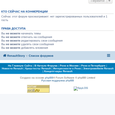
Перейти
КТО СЕЙЧАС НА КОНФЕРЕНЦИИ
Сейчас этот форум просматривают: нет зарегистрированных пользователей и 1
гость
ПРАВА ДОСТУПА
Вы
не можете
начинать темы
Вы
не можете
отвечать на сообщения
Вы
не можете
редактировать свои сообщения
Вы
не можете
удалять свои сообщения
Вы
не можете
добавлять вложения
RenaultStory
Список форумов
На Главную Сайта
|
В Начало Форума
|
Рено в Москве
|
Рено в Петербурге
|
Новости Renault
|
Краш-тесты Renault
|
Интересности о Рено
|
Электромобили Renault
|
Концепт-кары Renault
Создано на основе
phpBB
® Forum Software © phpBB Limited
Русская поддержка phpBB