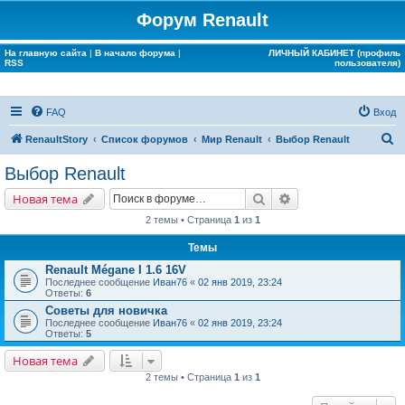
Форум Renault
На главную сайта
|
В начало форума
|
ЛИЧНЫЙ КАБИНЕТ (профиль
RSS
пользователя)
FAQ
Вход
П
RenaultStory
Список форумов
Мир Renault
Выбор Renault
о
Выбор Renault
и
Поиск
Расширенный поис
Новая тема
с
2 темы • Страница
1
из
1
к
Темы
Renault Mégane I 1.6 16V
Последнее сообщение
Иван76
«
02 янв 2019, 23:24
Ответы:
6
Советы для новичка
Последнее сообщение
Иван76
«
02 янв 2019, 23:24
Ответы:
5
Новая тема
2 темы • Страница
1
из
1