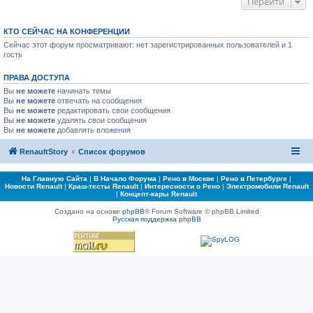
Перейти
КТО СЕЙЧАС НА КОНФЕРЕНЦИИ
Сейчас этот форум просматривают: нет зарегистрированных пользователей и 1
гость
ПРАВА ДОСТУПА
Вы
не можете
начинать темы
Вы
не можете
отвечать на сообщения
Вы
не можете
редактировать свои сообщения
Вы
не можете
удалять свои сообщения
Вы
не можете
добавлять вложения
RenaultStory
Список форумов
На Главную Сайта
|
В Начало Форума
|
Рено в Москве
|
Рено в Петербурге
|
Новости Renault
|
Краш-тесты Renault
|
Интересности о Рено
|
Электромобили Renault
|
Концепт-кары Renault
Создано на основе
phpBB
® Forum Software © phpBB Limited
Русская поддержка phpBB