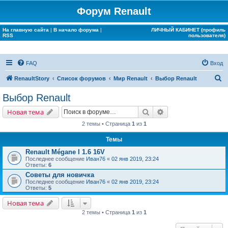
Форум Renault
На главную сайта
|
В начало форума
|
ЛИЧНЫЙ КАБИНЕТ (профиль
RSS
пользователя)
FAQ
Вход
П
RenaultStory
Список форумов
Мир Renault
Выбор Renault
о
Выбор Renault
и
Поиск
Расширенный поис
Новая тема
с
2 темы • Страница
1
из
1
к
Темы
Renault Mégane I 1.6 16V
Последнее сообщение
Иван76
«
02 янв 2019, 23:24
Ответы:
6
Советы для новичка
Последнее сообщение
Иван76
«
02 янв 2019, 23:24
Ответы:
5
Новая тема
2 темы • Страница
1
из
1