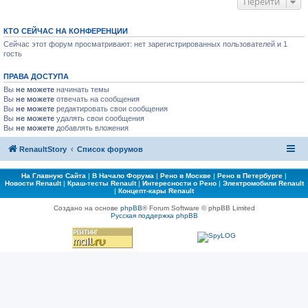
Перейти
КТО СЕЙЧАС НА КОНФЕРЕНЦИИ
Сейчас этот форум просматривают: нет зарегистрированных пользователей и 1
гость
ПРАВА ДОСТУПА
Вы
не можете
начинать темы
Вы
не можете
отвечать на сообщения
Вы
не можете
редактировать свои сообщения
Вы
не можете
удалять свои сообщения
Вы
не можете
добавлять вложения
RenaultStory
Список форумов
На Главную Сайта
|
В Начало Форума
|
Рено в Москве
|
Рено в Петербурге
|
Новости Renault
|
Краш-тесты Renault
|
Интересности о Рено
|
Электромобили Renault
|
Концепт-кары Renault
Создано на основе
phpBB
® Forum Software © phpBB Limited
Русская поддержка phpBB