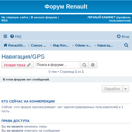
Форум Renault
На главную сайта
|
В начало форума
|
ЛИЧНЫЙ КАБИНЕТ (профиль
RSS
пользователя)
FAQ
Вход
П
RenaultStory
Список форумов
Мир Renault
Обмен опытом
Навигация/GPS
о
Навигация/GPS
и
Поиск
Расширенный поис
Новая тема
с
0 тем • Страница
1
из
1
к
В этом форуме нет сообщений.
Перейти
КТО СЕЙЧАС НА КОНФЕРЕНЦИИ
Сейчас этот форум просматривают: нет зарегистрированных пользователей и 1
гость
ПРАВА ДОСТУПА
Вы
не можете
начинать темы
Вы
не можете
отвечать на сообщения