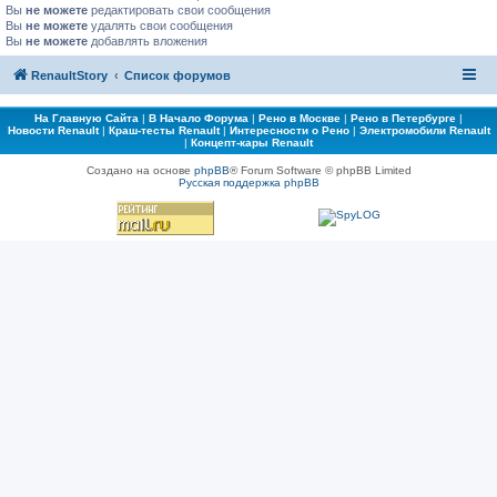
Вы
не можете
редактировать свои сообщения
Вы
не можете
удалять свои сообщения
Вы
не можете
добавлять вложения
RenaultStory
Список форумов
На Главную Сайта
|
В Начало Форума
|
Рено в Москве
|
Рено в Петербурге
|
Новости Renault
|
Краш-тесты Renault
|
Интересности о Рено
|
Электромобили Renault
|
Концепт-кары Renault
Создано на основе
phpBB
® Forum Software © phpBB Limited
Русская поддержка phpBB