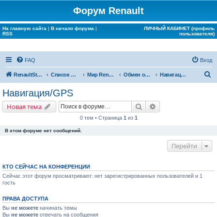
Форум Renault
На главную сайта
|
В начало форума
|
ЛИЧНЫЙ КАБИНЕТ (профиль
RSS
пользователя)
FAQ
Вход
П
RenaultStory
Список форумов
Мир Renault
Обмен опытом
Навигация/GPS
о
Навигация/GPS
и
Поиск
Расширенный поис
Новая тема
с
0 тем • Страница
1
из
1
к
В этом форуме нет сообщений.
Перейти
КТО СЕЙЧАС НА КОНФЕРЕНЦИИ
Сейчас этот форум просматривают: нет зарегистрированных пользователей и 1
гость
ПРАВА ДОСТУПА
Вы
не можете
начинать темы
Вы
не можете
отвечать на сообщения