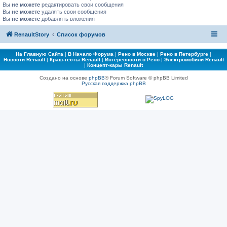
Вы
не можете
редактировать свои сообщения
Вы
не можете
удалять свои сообщения
Вы
не можете
добавлять вложения
RenaultStory
Список форумов
На Главную Сайта
|
В Начало Форума
|
Рено в Москве
|
Рено в Петербурге
|
Новости Renault
|
Краш-тесты Renault
|
Интересности о Рено
|
Электромобили Renault
|
Концепт-кары Renault
Создано на основе
phpBB
® Forum Software © phpBB Limited
Русская поддержка phpBB