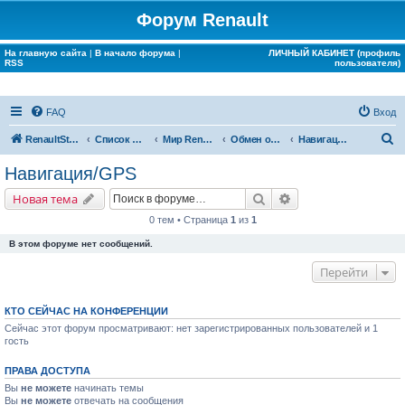
Форум Renault
На главную сайта
|
В начало форума
|
ЛИЧНЫЙ КАБИНЕТ (профиль
RSS
пользователя)
FAQ
Вход
П
RenaultStory
Список форумов
Мир Renault
Обмен опытом
Навигация/GPS
о
Навигация/GPS
и
Поиск
Расширенный поис
Новая тема
с
0 тем • Страница
1
из
1
к
В этом форуме нет сообщений.
Перейти
КТО СЕЙЧАС НА КОНФЕРЕНЦИИ
Сейчас этот форум просматривают: нет зарегистрированных пользователей и 1
гость
ПРАВА ДОСТУПА
Вы
не можете
начинать темы
Вы
не можете
отвечать на сообщения