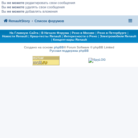
Вы
не можете
редактировать свои сообщения
Вы
не можете
удалять свои сообщения
Вы
не можете
добавлять вложения
RenaultStory
Список форумов
На Главную Сайта
|
В Начало Форума
|
Рено в Москве
|
Рено в Петербурге
|
Новости Renault
|
Краш-тесты Renault
|
Интересности о Рено
|
Электромобили Renault
|
Концепт-кары Renault
Создано на основе
phpBB
® Forum Software © phpBB Limited
Русская поддержка phpBB