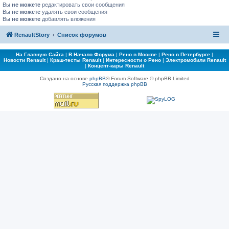
Вы
не можете
редактировать свои сообщения
Вы
не можете
удалять свои сообщения
Вы
не можете
добавлять вложения
RenaultStory
Список форумов
На Главную Сайта
|
В Начало Форума
|
Рено в Москве
|
Рено в Петербурге
|
Новости Renault
|
Краш-тесты Renault
|
Интересности о Рено
|
Электромобили Renault
|
Концепт-кары Renault
Создано на основе
phpBB
® Forum Software © phpBB Limited
Русская поддержка phpBB