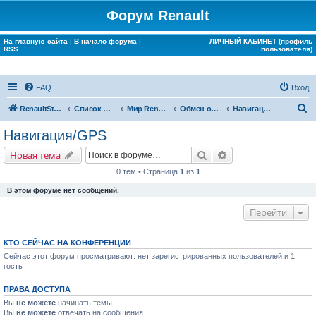
Форум Renault
На главную сайта
|
В начало форума
|
ЛИЧНЫЙ КАБИНЕТ (профиль
RSS
пользователя)
FAQ
Вход
П
RenaultStory
Список форумов
Мир Renault
Обмен опытом
Навигация/GPS
о
Навигация/GPS
и
Поиск
Расширенный поис
Новая тема
с
0 тем • Страница
1
из
1
к
В этом форуме нет сообщений.
Перейти
КТО СЕЙЧАС НА КОНФЕРЕНЦИИ
Сейчас этот форум просматривают: нет зарегистрированных пользователей и 1
гость
ПРАВА ДОСТУПА
Вы
не можете
начинать темы
Вы
не можете
отвечать на сообщения