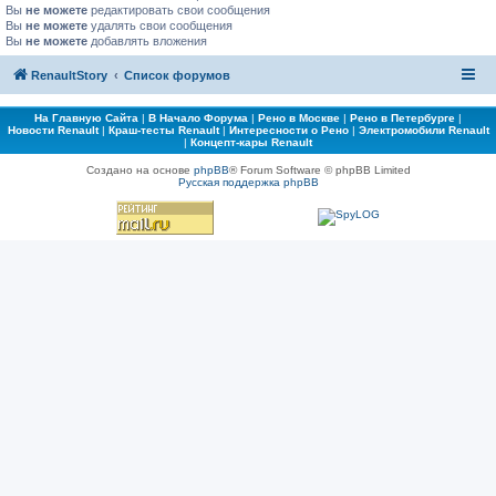
Вы
не можете
редактировать свои сообщения
Вы
не можете
удалять свои сообщения
Вы
не можете
добавлять вложения
RenaultStory
Список форумов
На Главную Сайта
|
В Начало Форума
|
Рено в Москве
|
Рено в Петербурге
|
Новости Renault
|
Краш-тесты Renault
|
Интересности о Рено
|
Электромобили Renault
|
Концепт-кары Renault
Создано на основе
phpBB
® Forum Software © phpBB Limited
Русская поддержка phpBB