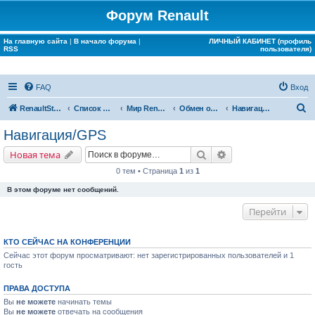
Форум Renault
На главную сайта
|
В начало форума
|
ЛИЧНЫЙ КАБИНЕТ (профиль
RSS
пользователя)
FAQ
Вход
П
RenaultStory
Список форумов
Мир Renault
Обмен опытом
Навигация/GPS
о
Навигация/GPS
и
Поиск
Расширенный поис
Новая тема
с
0 тем • Страница
1
из
1
к
В этом форуме нет сообщений.
Перейти
КТО СЕЙЧАС НА КОНФЕРЕНЦИИ
Сейчас этот форум просматривают: нет зарегистрированных пользователей и 1
гость
ПРАВА ДОСТУПА
Вы
не можете
начинать темы
Вы
не можете
отвечать на сообщения