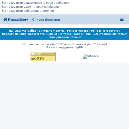
Вы
не можете
редактировать свои сообщения
Вы
не можете
удалять свои сообщения
Вы
не можете
добавлять вложения
RenaultStory
Список форумов
На Главную Сайта
|
В Начало Форума
|
Рено в Москве
|
Рено в Петербурге
|
Новости Renault
|
Краш-тесты Renault
|
Интересности о Рено
|
Электромобили Renault
|
Концепт-кары Renault
Создано на основе
phpBB
® Forum Software © phpBB Limited
Русская поддержка phpBB