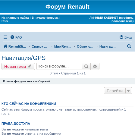
Форум Renault
На главную сайта
|
В начало форума
|
ЛИЧНЫЙ КАБИНЕТ (профиль
RSS
пользователя)
FAQ
Вход
П
RenaultStory
Список форумов
Мир Renault
Обмен опытом
Навигация/GPS
о
Навигация/GPS
и
Поиск
Расширенный поис
Новая тема
с
0 тем • Страница
1
из
1
к
В этом форуме нет сообщений.
Перейти
КТО СЕЙЧАС НА КОНФЕРЕНЦИИ
Сейчас этот форум просматривают: нет зарегистрированных пользователей и 1
гость
ПРАВА ДОСТУПА
Вы
не можете
начинать темы
Вы
не можете
отвечать на сообщения