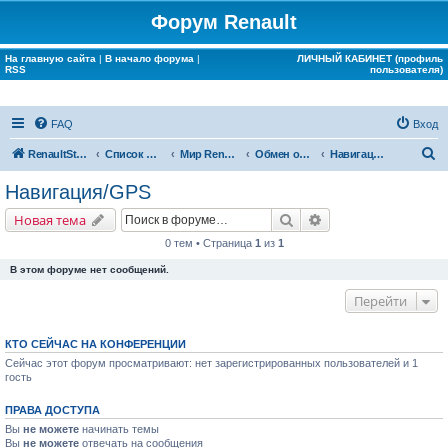
Форум Renault
На главную сайта
|
В начало форума
|
ЛИЧНЫЙ КАБИНЕТ (профиль
RSS
пользователя)
FAQ
Вход
П
RenaultStory
Список форумов
Мир Renault
Обмен опытом
Навигация/GPS
о
Навигация/GPS
и
Поиск
Расширенный поис
Новая тема
с
0 тем • Страница
1
из
1
к
В этом форуме нет сообщений.
Перейти
КТО СЕЙЧАС НА КОНФЕРЕНЦИИ
Сейчас этот форум просматривают: нет зарегистрированных пользователей и 1
гость
ПРАВА ДОСТУПА
Вы
не можете
начинать темы
Вы
не можете
отвечать на сообщения