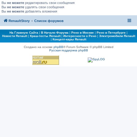
Вы
не можете
редактировать свои сообщения
Вы
не можете
удалять свои сообщения
Вы
не можете
добавлять вложения
RenaultStory
Список форумов
На Главную Сайта
|
В Начало Форума
|
Рено в Москве
|
Рено в Петербурге
|
Новости Renault
|
Краш-тесты Renault
|
Интересности о Рено
|
Электромобили Renault
|
Концепт-кары Renault
Создано на основе
phpBB
® Forum Software © phpBB Limited
Русская поддержка phpBB