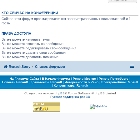
КТО СЕЙЧАС НА КОНФЕРЕНЦИИ
Сейчас этот форум просматривают: нет зарегистрированных пользователей и 1
гость
ПРАВА ДОСТУПА
Вы
не можете
начинать темы
Вы
не можете
отвечать на сообщения
Вы
не можете
редактировать свои сообщения
Вы
не можете
удалять свои сообщения
Вы
не можете
добавлять вложения
RenaultStory
Список форумов
На Главную Сайта
|
В Начало Форума
|
Рено в Москве
|
Рено в Петербурге
|
Новости Renault
|
Краш-тесты Renault
|
Интересности о Рено
|
Электромобили Renault
|
Концепт-кары Renault
Создано на основе
phpBB
® Forum Software © phpBB Limited
Русская поддержка phpBB