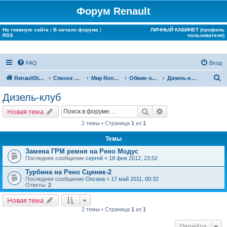
Форум Renault
На главную сайта
|
В начало форума
|
ЛИЧНЫЙ КАБИНЕТ (профиль
RSS
пользователя)
FAQ
Вход
П
RenaultStory
Список форумов
Мир Renault
Обмен опытом
Дизель-клуб
о
Дизель-клуб
и
Поиск
Расширенный поис
Новая тема
с
2 темы • Страница
1
из
1
к
Темы
Замена ГРМ ремня на Рено Модус
Последнее сообщение
сергей
«
18 фев 2012, 23:52
Турбина на Рено Сценик-2
Последнее сообщение
Оксана
«
17 май 2011, 00:32
Ответы:
2
Новая тема
2 темы • Страница
1
из
1
Перейти