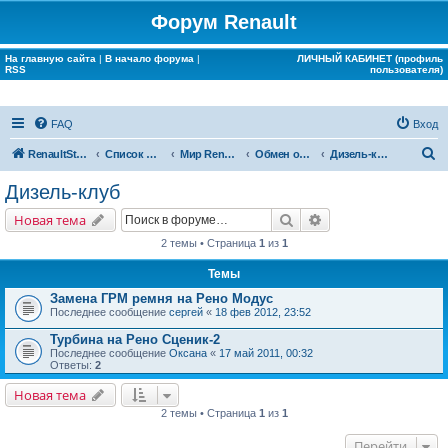
Форум Renault
На главную сайта
|
В начало форума
|
ЛИЧНЫЙ КАБИНЕТ (профиль
RSS
пользователя)
FAQ
Вход
П
RenaultStory
Список форумов
Мир Renault
Обмен опытом
Дизель-клуб
о
Дизель-клуб
и
Поиск
Расширенный поис
Новая тема
с
2 темы • Страница
1
из
1
к
Темы
Замена ГРМ ремня на Рено Модус
Последнее сообщение
сергей
«
18 фев 2012, 23:52
Турбина на Рено Сценик-2
Последнее сообщение
Оксана
«
17 май 2011, 00:32
Ответы:
2
Новая тема
2 темы • Страница
1
из
1
Перейти