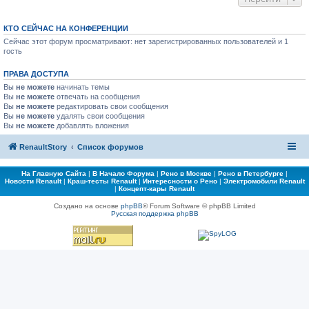
КТО СЕЙЧАС НА КОНФЕРЕНЦИИ
Сейчас этот форум просматривают: нет зарегистрированных пользователей и 1
гость
ПРАВА ДОСТУПА
Вы
не можете
начинать темы
Вы
не можете
отвечать на сообщения
Вы
не можете
редактировать свои сообщения
Вы
не можете
удалять свои сообщения
Вы
не можете
добавлять вложения
RenaultStory
Список форумов
На Главную Сайта
|
В Начало Форума
|
Рено в Москве
|
Рено в Петербурге
|
Новости Renault
|
Краш-тесты Renault
|
Интересности о Рено
|
Электромобили Renault
|
Концепт-кары Renault
Создано на основе
phpBB
® Forum Software © phpBB Limited
Русская поддержка phpBB