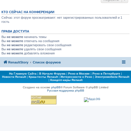
КТО СЕЙЧАС НА КОНФЕРЕНЦИИ
Сейчас этот форум просматривают: нет зарегистрированных пользователей и 1
гость
ПРАВА ДОСТУПА
Вы
не можете
начинать темы
Вы
не можете
отвечать на сообщения
Вы
не можете
редактировать свои сообщения
Вы
не можете
удалять свои сообщения
Вы
не можете
добавлять вложения
RenaultStory
Список форумов
На Главную Сайта
|
В Начало Форума
|
Рено в Москве
|
Рено в Петербурге
|
Новости Renault
|
Краш-тесты Renault
|
Интересности о Рено
|
Электромобили Renault
|
Концепт-кары Renault
Создано на основе
phpBB
® Forum Software © phpBB Limited
Русская поддержка phpBB