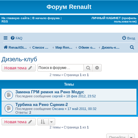
Форум Renault
На главную сайта
|
В начало форума
|
ЛИЧНЫЙ КАБИНЕТ (профиль
RSS
пользователя)
FAQ
Вход
П
RenaultStory
Список форумов
Мир Renault
Обмен опытом
Дизель-клуб
о
Дизель-клуб
и
Поиск
Расширенный поис
Новая тема
с
2 темы • Страница
1
из
1
к
Темы
Замена ГРМ ремня на Рено Модус
Последнее сообщение
сергей
«
18 фев 2012, 23:52
Турбина на Рено Сценик-2
Последнее сообщение
Оксана
«
17 май 2011, 00:32
Ответы:
2
Новая тема
2 темы • Страница
1
из
1
Перейти