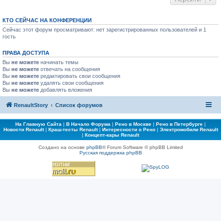
КТО СЕЙЧАС НА КОНФЕРЕНЦИИ
Сейчас этот форум просматривают: нет зарегистрированных пользователей и 1
гость
ПРАВА ДОСТУПА
Вы
не можете
начинать темы
Вы
не можете
отвечать на сообщения
Вы
не можете
редактировать свои сообщения
Вы
не можете
удалять свои сообщения
Вы
не можете
добавлять вложения
RenaultStory
Список форумов
На Главную Сайта
|
В Начало Форума
|
Рено в Москве
|
Рено в Петербурге
|
Новости Renault
|
Краш-тесты Renault
|
Интересности о Рено
|
Электромобили Renault
|
Концепт-кары Renault
Создано на основе
phpBB
® Forum Software © phpBB Limited
Русская поддержка phpBB