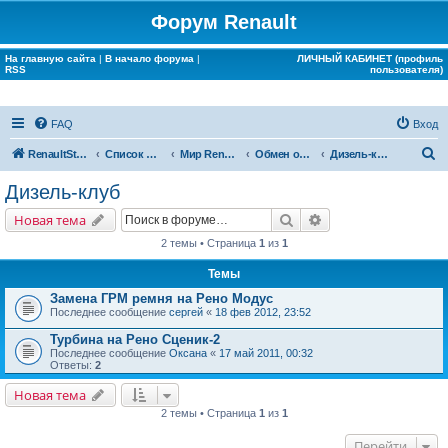
Форум Renault
На главную сайта
|
В начало форума
|
ЛИЧНЫЙ КАБИНЕТ (профиль
RSS
пользователя)
FAQ
Вход
П
RenaultStory
Список форумов
Мир Renault
Обмен опытом
Дизель-клуб
о
Дизель-клуб
и
Поиск
Расширенный поис
Новая тема
с
2 темы • Страница
1
из
1
к
Темы
Замена ГРМ ремня на Рено Модус
Последнее сообщение
сергей
«
18 фев 2012, 23:52
Турбина на Рено Сценик-2
Последнее сообщение
Оксана
«
17 май 2011, 00:32
Ответы:
2
Новая тема
2 темы • Страница
1
из
1
Перейти