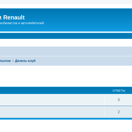
 Renault
мобилистов и автолюбителей
опытом
Дизель-клуб
иренный поиск
ОТВЕТЫ
0
2