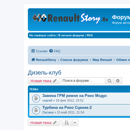
Форум
Форум авто
На главную сайта
|
В начало форума
|
RSS
Ссылки
FAQ
RenaultStory
Список форумов
Мир Renault
Обмен 
Дизель-клуб
Поиск
Расш
Новая тема
ТЕМЫ
Замена ГРМ ремня на Рено Модус
сергей
» 18 фев 2012, 23:52
Турбина на Рено Сценик-2
Оксана
» 15 май 2011, 21:54
Новая тема