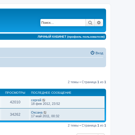
Поиск
Расширенный по
ЛИЧНЫЙ КАБИНЕТ (профиль пользователя)
Вход
2 темы • Страница
1
из
1
ПРОСМОТРЫ
ПОСЛЕДНЕЕ СООБЩЕНИЕ
сергей
42010
18 фев 2012, 23:52
Оксана
34262
17 май 2011, 00:32
2 темы • Страница
1
из
1