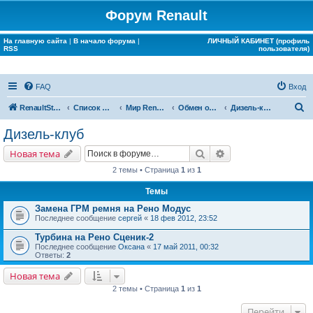
Форум Renault
На главную сайта
|
В начало форума
|
ЛИЧНЫЙ КАБИНЕТ (профиль
RSS
пользователя)
FAQ
Вход
П
RenaultStory
Список форумов
Мир Renault
Обмен опытом
Дизель-клуб
о
Дизель-клуб
и
Поиск
Расширенный поис
Новая тема
с
2 темы • Страница
1
из
1
к
Темы
Замена ГРМ ремня на Рено Модус
Последнее сообщение
сергей
«
18 фев 2012, 23:52
Турбина на Рено Сценик-2
Последнее сообщение
Оксана
«
17 май 2011, 00:32
Ответы:
2
Новая тема
2 темы • Страница
1
из
1
Перейти