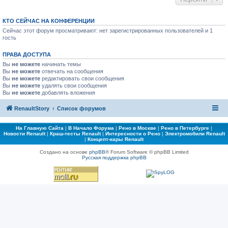
КТО СЕЙЧАС НА КОНФЕРЕНЦИИ
Сейчас этот форум просматривают: нет зарегистрированных пользователей и 1
гость
ПРАВА ДОСТУПА
Вы
не можете
начинать темы
Вы
не можете
отвечать на сообщения
Вы
не можете
редактировать свои сообщения
Вы
не можете
удалять свои сообщения
Вы
не можете
добавлять вложения
RenaultStory
Список форумов
На Главную Сайта
|
В Начало Форума
|
Рено в Москве
|
Рено в Петербурге
|
Новости Renault
|
Краш-тесты Renault
|
Интересности о Рено
|
Электромобили Renault
|
Концепт-кары Renault
Создано на основе
phpBB
® Forum Software © phpBB Limited
Русская поддержка phpBB