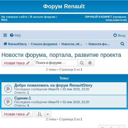
Форум Renault
На главную сайта
|
В начало форума
|
ЛИЧНЫЙ КАБИНЕТ (профиль
RSS
пользователя)
FAQ
Вход
П
RenaultStory
Список форумов
Новости, объявления, срочная информация
Новости форума, портала, развитие проекта
о
Новости форума, портала, развитие проекта
и
Поиск
Расширенный поис
Новая тема
с
2 темы • Страница
1
из
1
к
Темы
Добро пожаловать на форум RenaultStory
Последнее сообщение
Иван76
«
02 янв 2019, 23:20
Ответы:
1
Сценик-1
Последнее сообщение
Иван76
«
02 янв 2019, 23:20
Ответы:
4
Новая тема
2 темы • Страница
1
из
1