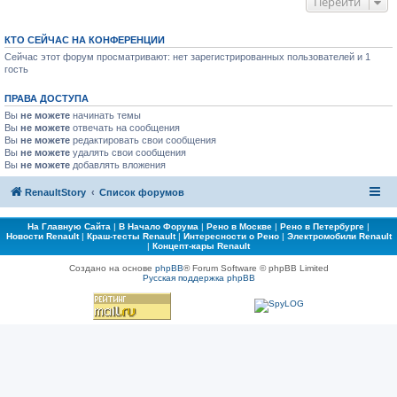
Перейти
КТО СЕЙЧАС НА КОНФЕРЕНЦИИ
Сейчас этот форум просматривают: нет зарегистрированных пользователей и 1
гость
ПРАВА ДОСТУПА
Вы
не можете
начинать темы
Вы
не можете
отвечать на сообщения
Вы
не можете
редактировать свои сообщения
Вы
не можете
удалять свои сообщения
Вы
не можете
добавлять вложения
RenaultStory
Список форумов
На Главную Сайта
|
В Начало Форума
|
Рено в Москве
|
Рено в Петербурге
|
Новости Renault
|
Краш-тесты Renault
|
Интересности о Рено
|
Электромобили Renault
|
Концепт-кары Renault
Создано на основе
phpBB
® Forum Software © phpBB Limited
Русская поддержка phpBB