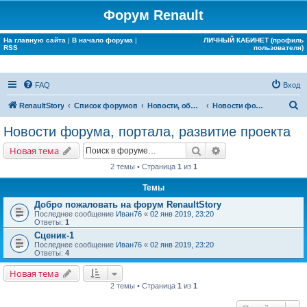
Форум Renault
На главную сайта
|
В начало форума
|
ЛИЧНЫЙ КАБИНЕТ (профиль
RSS
пользователя)
FAQ
Вход
П
RenaultStory
Список форумов
Новости, объявления, срочная информация
Новости форума, портала, развитие проекта
о
Новости форума, портала, развитие проекта
и
Поиск
Расширенный поис
Новая тема
с
2 темы • Страница
1
из
1
к
Темы
Добро пожаловать на форум RenaultStory
Последнее сообщение
Иван76
«
02 янв 2019, 23:20
Ответы:
1
Сценик-1
Последнее сообщение
Иван76
«
02 янв 2019, 23:20
Ответы:
4
Новая тема
2 темы • Страница
1
из
1