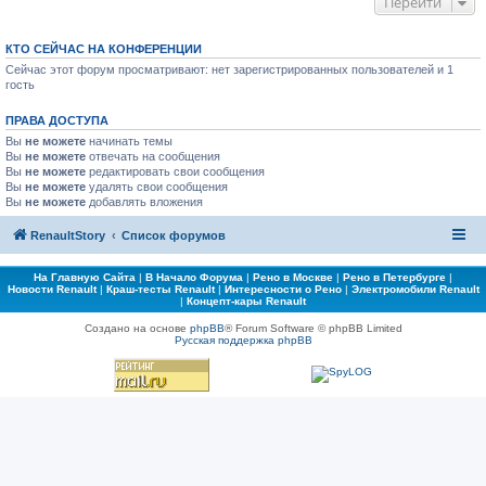
Перейти
КТО СЕЙЧАС НА КОНФЕРЕНЦИИ
Сейчас этот форум просматривают: нет зарегистрированных пользователей и 1
гость
ПРАВА ДОСТУПА
Вы
не можете
начинать темы
Вы
не можете
отвечать на сообщения
Вы
не можете
редактировать свои сообщения
Вы
не можете
удалять свои сообщения
Вы
не можете
добавлять вложения
RenaultStory
Список форумов
На Главную Сайта
|
В Начало Форума
|
Рено в Москве
|
Рено в Петербурге
|
Новости Renault
|
Краш-тесты Renault
|
Интересности о Рено
|
Электромобили Renault
|
Концепт-кары Renault
Создано на основе
phpBB
® Forum Software © phpBB Limited
Русская поддержка phpBB