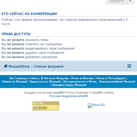
Перейти
КТО СЕЙЧАС НА КОНФЕРЕНЦИИ
Сейчас этот форум просматривают: нет зарегистрированных пользователей и 2
гостя
ПРАВА ДОСТУПА
Вы
не можете
начинать темы
Вы
не можете
отвечать на сообщения
Вы
не можете
редактировать свои сообщения
Вы
не можете
удалять свои сообщения
Вы
не можете
добавлять вложения
RenaultStory
Список форумов
На Главную Сайта
|
В Начало Форума
|
Рено в Москве
|
Рено в Петербурге
|
Новости Renault
|
Краш-тесты Renault
|
Интересности о Рено
|
Электромобили Renault
|
Концепт-кары Renault
Создано на основе
phpBB
® Forum Software © phpBB Limited
Русская поддержка phpBB