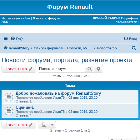
Форум Renault
На главную сайта
|
В начало форума
|
ЛИЧНЫЙ КАБИНЕТ (профиль
RSS
пользователя)
FAQ
Вход
П
RenaultStory
Список форумов
Новости, объявления, срочная информация
Новости форума, портала, развитие проекта
о
Новости форума, портала, развитие проекта
и
Поиск
Расширенный поис
Новая тема
с
2 темы • Страница
1
из
1
к
Темы
Добро пожаловать на форум RenaultStory
Последнее сообщение
Иван76
«
02 янв 2019, 23:20
Ответы:
1
Сценик-1
Последнее сообщение
Иван76
«
02 янв 2019, 23:20
Ответы:
4
Новая тема
2 темы • Страница
1
из
1