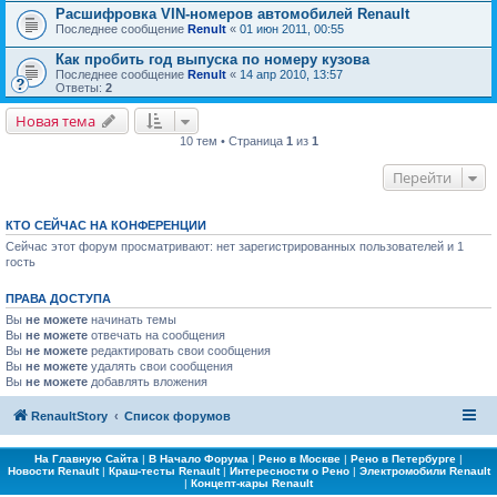
Расшифровка VIN-номеров автомобилей Renault
Последнее сообщение
Renult
«
01 июн 2011, 00:55
Как пробить год выпуска по номеру кузова
Последнее сообщение
Renult
«
14 апр 2010, 13:57
Ответы:
2
Новая тема
10 тем • Страница
1
из
1
Перейти
КТО СЕЙЧАС НА КОНФЕРЕНЦИИ
Сейчас этот форум просматривают: нет зарегистрированных пользователей и 1
гость
ПРАВА ДОСТУПА
Вы
не можете
начинать темы
Вы
не можете
отвечать на сообщения
Вы
не можете
редактировать свои сообщения
Вы
не можете
удалять свои сообщения
Вы
не можете
добавлять вложения
RenaultStory
Список форумов
На Главную Сайта
|
В Начало Форума
|
Рено в Москве
|
Рено в Петербурге
|
Новости Renault
|
Краш-тесты Renault
|
Интересности о Рено
|
Электромобили Renault
|
Концепт-кары Renault