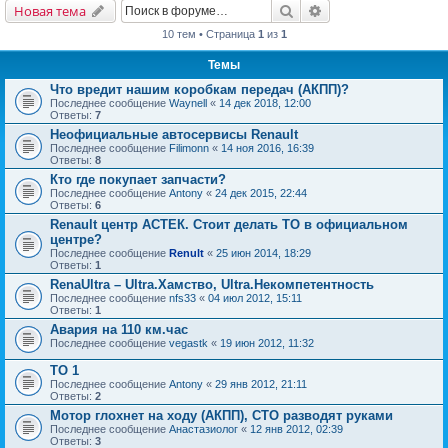
Поиск
Расширенный поис
Новая тема
10 тем • Страница
1
из
1
Темы
Что вредит нашим коробкам передач (АКПП)?
Последнее сообщение
Waynell
«
14 дек 2018, 12:00
Ответы:
7
Неофициальные автосервисы Renault
Последнее сообщение
Filimonn
«
14 ноя 2016, 16:39
Ответы:
8
Кто где покупает запчасти?
Последнее сообщение
Antony
«
24 дек 2015, 22:44
Ответы:
6
Renault центр АСТЕК. Стоит делать ТО в официальном
центре?
Последнее сообщение
Renult
«
25 июн 2014, 18:29
Ответы:
1
RenaUltra – Ultra.Хамство, Ultra.Некомпетентность
Последнее сообщение
nfs33
«
04 июл 2012, 15:11
Ответы:
1
Авария на 110 км.час
Последнее сообщение
vegastk
«
19 июн 2012, 11:32
ТО 1
Последнее сообщение
Antony
«
29 янв 2012, 21:11
Ответы:
2
Мотор глохнет на ходу (АКПП), СТО разводят руками
Последнее сообщение
Анастазиолог
«
12 янв 2012, 02:39
Ответы:
3