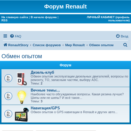
Форум Renault
На главную сайта
|
В начало форума
|
ЛИЧНЫЙ КАБИНЕТ (профиль
RSS
пользователя)
FAQ
Вход
П
RenaultStory
Список форумов
Мир Renault
Обмен опытом
о
Обмен опытом
и
Форум
с
Дизель-клуб
к
Обмен опытом эксплуатации дизельных двигателей, вопросы по
ремонту, ТО, запасным частям, выбору АЗС.
Темы:
2
Вечные темы...
Наиболее часто обсуждаемые вопросы. Какая резина лучше?
Шипы или не шипы? И всё такое...
Темы:
3
Навигация/GPS
Обмен опытом о GPS навигации в Renault и других авто...