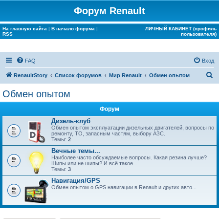
Форум Renault
На главную сайта
|
В начало форума
|
ЛИЧНЫЙ КАБИНЕТ (профиль
RSS
пользователя)
FAQ
Вход
П
RenaultStory
Список форумов
Мир Renault
Обмен опытом
о
Обмен опытом
и
Форум
с
Дизель-клуб
к
Обмен опытом эксплуатации дизельных двигателей, вопросы по
ремонту, ТО, запасным частям, выбору АЗС.
Темы:
2
Вечные темы...
Наиболее часто обсуждаемые вопросы. Какая резина лучше?
Шипы или не шипы? И всё такое...
Темы:
3
Навигация/GPS
Обмен опытом о GPS навигации в Renault и других авто...