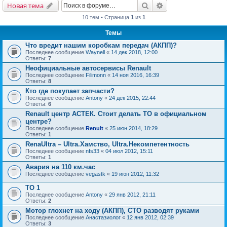
Поиск
Расширенный поис
Новая тема
10 тем • Страница
1
из
1
Темы
Что вредит нашим коробкам передач (АКПП)?
Последнее сообщение
Waynell
«
14 дек 2018, 12:00
Ответы:
7
Неофициальные автосервисы Renault
Последнее сообщение
Filimonn
«
14 ноя 2016, 16:39
Ответы:
8
Кто где покупает запчасти?
Последнее сообщение
Antony
«
24 дек 2015, 22:44
Ответы:
6
Renault центр АСТЕК. Стоит делать ТО в официальном
центре?
Последнее сообщение
Renult
«
25 июн 2014, 18:29
Ответы:
1
RenaUltra – Ultra.Хамство, Ultra.Некомпетентность
Последнее сообщение
nfs33
«
04 июл 2012, 15:11
Ответы:
1
Авария на 110 км.час
Последнее сообщение
vegastk
«
19 июн 2012, 11:32
ТО 1
Последнее сообщение
Antony
«
29 янв 2012, 21:11
Ответы:
2
Мотор глохнет на ходу (АКПП), СТО разводят руками
Последнее сообщение
Анастазиолог
«
12 янв 2012, 02:39
Ответы:
3