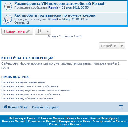
Расшифровка VIN-номеров автомобилей Renault
Последнее сообщение
Renult
«
01 июн 2011, 00:55
Как пробить год выпуска по номеру кузова
Последнее сообщение
Renult
«
14 апр 2010, 13:57
Ответы:
2
Новая тема
10 тем • Страница
1
из
1
Перейти
КТО СЕЙЧАС НА КОНФЕРЕНЦИИ
Сейчас этот форум просматривают: нет зарегистрированных пользователей и 1
гость
ПРАВА ДОСТУПА
Вы
не можете
начинать темы
Вы
не можете
отвечать на сообщения
Вы
не можете
редактировать свои сообщения
Вы
не можете
удалять свои сообщения
Вы
не можете
добавлять вложения
RenaultStory
Список форумов
На Главную Сайта
|
В Начало Форума
|
Рено в Москве
|
Рено в Петербурге
|
Новости Renault
|
Краш-тесты Renault
|
Интересности о Рено
|
Электромобили Renault
|
Концепт-кары Renault