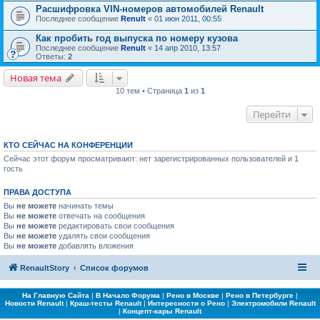
Расшифровка VIN-номеров автомобилей Renault
Последнее сообщение
Renult
«
01 июн 2011, 00:55
Как пробить год выпуска по номеру кузова
Последнее сообщение
Renult
«
14 апр 2010, 13:57
Ответы:
2
Новая тема
10 тем • Страница
1
из
1
Перейти
КТО СЕЙЧАС НА КОНФЕРЕНЦИИ
Сейчас этот форум просматривают: нет зарегистрированных пользователей и 1
гость
ПРАВА ДОСТУПА
Вы
не можете
начинать темы
Вы
не можете
отвечать на сообщения
Вы
не можете
редактировать свои сообщения
Вы
не можете
удалять свои сообщения
Вы
не можете
добавлять вложения
RenaultStory
Список форумов
На Главную Сайта
|
В Начало Форума
|
Рено в Москве
|
Рено в Петербурге
|
Новости Renault
|
Краш-тесты Renault
|
Интересности о Рено
|
Электромобили Renault
|
Концепт-кары Renault