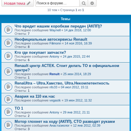
Поиск
Расширенный поис
Новая тема
10 тем • Страница
1
из
1
Темы
Что вредит нашим коробкам передач (АКПП)?
Последнее сообщение
Waynell
«
14 дек 2018, 12:00
Ответы:
7
Неофициальные автосервисы Renault
Последнее сообщение
Filimonn
«
14 ноя 2016, 16:39
Ответы:
8
Кто где покупает запчасти?
Последнее сообщение
Antony
«
24 дек 2015, 22:44
Ответы:
6
Renault центр АСТЕК. Стоит делать ТО в официальном
центре?
Последнее сообщение
Renult
«
25 июн 2014, 18:29
Ответы:
1
RenaUltra – Ultra.Хамство, Ultra.Некомпетентность
Последнее сообщение
nfs33
«
04 июл 2012, 15:11
Ответы:
1
Авария на 110 км.час
Последнее сообщение
vegastk
«
19 июн 2012, 11:32
ТО 1
Последнее сообщение
Antony
«
29 янв 2012, 21:11
Ответы:
2
Мотор глохнет на ходу (АКПП), СТО разводят руками
Последнее сообщение
Анастазиолог
«
12 янв 2012, 02:39
Ответы:
3