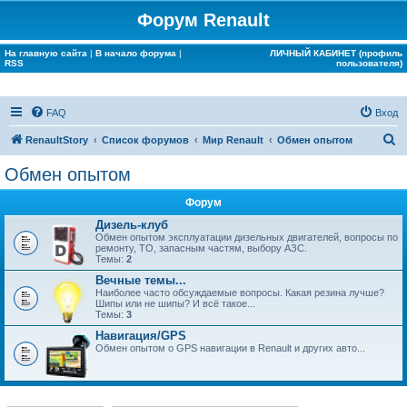
Форум Renault
На главную сайта
|
В начало форума
|
ЛИЧНЫЙ КАБИНЕТ (профиль
RSS
пользователя)
FAQ
Вход
П
RenaultStory
Список форумов
Мир Renault
Обмен опытом
о
Обмен опытом
и
Форум
с
Дизель-клуб
к
Обмен опытом эксплуатации дизельных двигателей, вопросы по
ремонту, ТО, запасным частям, выбору АЗС.
Темы:
2
Вечные темы...
Наиболее часто обсуждаемые вопросы. Какая резина лучше?
Шипы или не шипы? И всё такое...
Темы:
3
Навигация/GPS
Обмен опытом о GPS навигации в Renault и других авто...