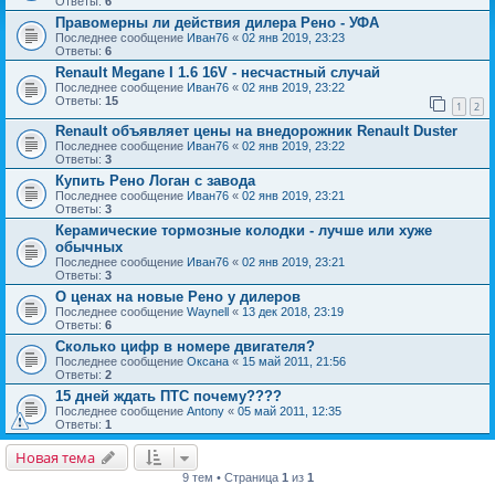
Ответы:
6
Правомерны ли действия дилера Рено - УФА
Последнее сообщение
Иван76
«
02 янв 2019, 23:23
Ответы:
6
Renault Megane I 1.6 16V - несчастный случай
Последнее сообщение
Иван76
«
02 янв 2019, 23:22
Ответы:
15
1
2
Renault объявляет цены на внедорожник Renault Duster
Последнее сообщение
Иван76
«
02 янв 2019, 23:22
Ответы:
3
Купить Рено Логан с завода
Последнее сообщение
Иван76
«
02 янв 2019, 23:21
Ответы:
3
Керамические тормозные колодки - лучше или хуже
обычных
Последнее сообщение
Иван76
«
02 янв 2019, 23:21
Ответы:
3
О ценах на новые Рено у дилеров
Последнее сообщение
Waynell
«
13 дек 2018, 23:19
Ответы:
6
Сколько цифр в номере двигателя?
Последнее сообщение
Оксана
«
15 май 2011, 21:56
Ответы:
2
15 дней ждать ПТС почему????
Последнее сообщение
Antony
«
05 май 2011, 12:35
Ответы:
1
Новая тема
9 тем • Страница
1
из
1