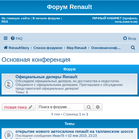
Форум Renault
На главную сайта
|
В начало форума
|
ЛИЧНЫЙ КАБИНЕТ (профиль
RSS
пользователя)
FAQ
Вход
П
RenaultStory
Список форумов
Мир Renault
Основная конференция
о
Основная конференция
и
Форум
с
Официальные дилеры Renault
к
Обсуждаем официальных дилеров, их достоинства и недостатки.
Общаемся с официальными дилерами. Приглашаем к обсуждению
представителей официальных дилеров!
Темы:
1
Поиск
Расширенный поис
Новая тема
9 тем • Страница
1
из
1
Темы
открытие нового автосалона renault на таллинском шоссе
Последнее сообщение
Иван76
«
02 янв 2019, 23:23