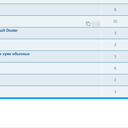
6
15
1
2
lt Duster
3
3
ли хуже обычных
3
6
2
1