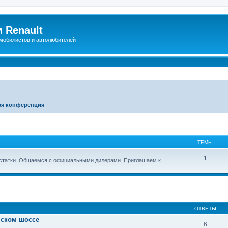
 Renault
мобилистов и автолюбителей
я конференция
ТЕМЫ
1
остатки. Общаемся с официальными дилерами. Приглашаем к
иренный поиск
ОТВЕТЫ
нском шоссе
6