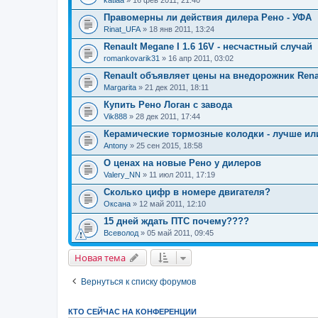
Правомерны ли действия дилера Рено - УФА
Rinat_UFA
» 18 янв 2011, 13:24
Renault Megane I 1.6 16V - несчастный случай
romankovarik31
» 16 апр 2011, 03:02
Renault объявляет цены на внедорожник Renau
Margarita
» 21 дек 2011, 18:11
Купить Рено Логан с завода
Vik888
» 28 дек 2011, 17:44
Керамические тормозные колодки - лучше и
Antony
» 25 сен 2015, 18:58
О ценах на новые Рено у дилеров
Valery_NN
» 11 июл 2011, 17:19
Сколько цифр в номере двигателя?
Оксана
» 12 май 2011, 12:10
15 дней ждать ПТС почему????
Всеволод
» 05 май 2011, 09:45
Новая тема
Вернуться к списку форумов
КТО СЕЙЧАС НА КОНФЕРЕНЦИИ