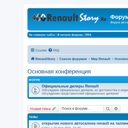
Форум
Форум авто
На главную сайта
|
В начало форума
|
RSS
Ссылки
FAQ
RenaultStory
Список форумов
Мир Renault
Основна
Основная конференция
ФОРУМ
Официальные дилеры Renault
Обсуждаем официальных дилеров, их достоинства и нед
обсуждению представителей официальных дилеров!
Поиск
Расш
Новая тема
ТЕМЫ
открытие нового автосалона renault на талли
katiaa
» 16 фев 2011, 21:40