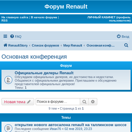
Форум Renault
На главную сайта
|
В начало форума
|
ЛИЧНЫЙ КАБИНЕТ (профиль
RSS
пользователя)
FAQ
Вход
П
RenaultStory
Список форумов
Мир Renault
Основная конференция
о
Основная конференция
и
Форум
с
Официальные дилеры Renault
к
Обсуждаем официальных дилеров, их достоинства и недостатки.
Общаемся с официальными дилерами. Приглашаем к обсуждению
представителей официальных дилеров!
Темы:
1
Поиск
Расширенный поис
Новая тема
9 тем • Страница
1
из
1
Темы
открытие нового автосалона renault на таллинском шоссе
Последнее сообщение
Иван76
«
02 янв 2019, 23:23