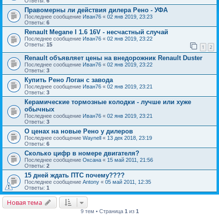
Ответы:
6
Правомерны ли действия дилера Рено - УФА
Последнее сообщение
Иван76
«
02 янв 2019, 23:23
Ответы:
6
Renault Megane I 1.6 16V - несчастный случай
Последнее сообщение
Иван76
«
02 янв 2019, 23:22
Ответы:
15
1
2
Renault объявляет цены на внедорожник Renault Duster
Последнее сообщение
Иван76
«
02 янв 2019, 23:22
Ответы:
3
Купить Рено Логан с завода
Последнее сообщение
Иван76
«
02 янв 2019, 23:21
Ответы:
3
Керамические тормозные колодки - лучше или хуже
обычных
Последнее сообщение
Иван76
«
02 янв 2019, 23:21
Ответы:
3
О ценах на новые Рено у дилеров
Последнее сообщение
Waynell
«
13 дек 2018, 23:19
Ответы:
6
Сколько цифр в номере двигателя?
Последнее сообщение
Оксана
«
15 май 2011, 21:56
Ответы:
2
15 дней ждать ПТС почему????
Последнее сообщение
Antony
«
05 май 2011, 12:35
Ответы:
1
Новая тема
9 тем • Страница
1
из
1