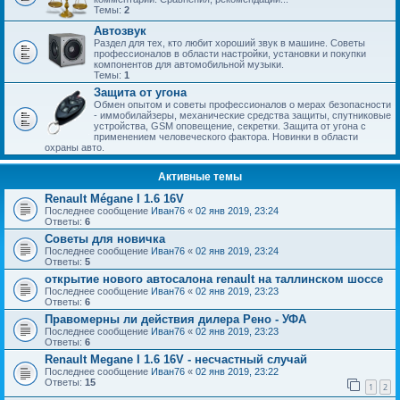
Темы:
2
Автозвук
Раздел для тех, кто любит хороший звук в машине. Советы
профессионалов в области настройки, установки и покупки
компонентов для автомобильной музыки.
Темы:
1
Защита от угона
Обмен опытом и советы профессионалов о мерах безопасности
- иммобилайзеры, механические средства защиты, спутниковые
устройства, GSM оповещение, секретки. Защита от угона с
применением человеческого фактора. Новинки в области
охраны авто.
Активные темы
Renault Mégane I 1.6 16V
Последнее сообщение
Иван76
«
02 янв 2019, 23:24
Ответы:
6
Советы для новичка
Последнее сообщение
Иван76
«
02 янв 2019, 23:24
Ответы:
5
открытие нового автосалона renault на таллинском шоссе
Последнее сообщение
Иван76
«
02 янв 2019, 23:23
Ответы:
6
Правомерны ли действия дилера Рено - УФА
Последнее сообщение
Иван76
«
02 янв 2019, 23:23
Ответы:
6
Renault Megane I 1.6 16V - несчастный случай
Последнее сообщение
Иван76
«
02 янв 2019, 23:22
Ответы:
15
1
2