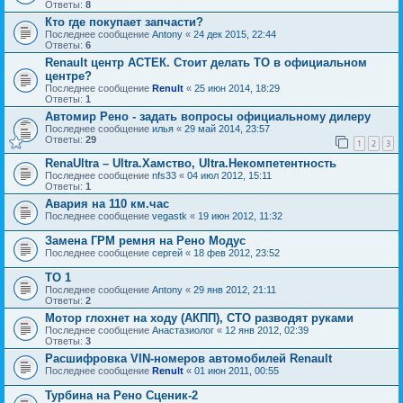
Ответы:
8
Кто где покупает запчасти?
Последнее сообщение
Antony
«
24 дек 2015, 22:44
Ответы:
6
Renault центр АСТЕК. Стоит делать ТО в официальном
центре?
Последнее сообщение
Renult
«
25 июн 2014, 18:29
Ответы:
1
Автомир Рено - задать вопросы официальному дилеру
Последнее сообщение
илья
«
29 май 2014, 23:57
Ответы:
29
1
2
3
RenaUltra – Ultra.Хамство, Ultra.Некомпетентность
Последнее сообщение
nfs33
«
04 июл 2012, 15:11
Ответы:
1
Авария на 110 км.час
Последнее сообщение
vegastk
«
19 июн 2012, 11:32
Замена ГРМ ремня на Рено Модус
Последнее сообщение
сергей
«
18 фев 2012, 23:52
ТО 1
Последнее сообщение
Antony
«
29 янв 2012, 21:11
Ответы:
2
Мотор глохнет на ходу (АКПП), СТО разводят руками
Последнее сообщение
Анастазиолог
«
12 янв 2012, 02:39
Ответы:
3
Расшифровка VIN-номеров автомобилей Renault
Последнее сообщение
Renult
«
01 июн 2011, 00:55
Турбина на Рено Сценик-2