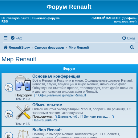
Форум Renault
На главную сайта
|
В начало форума
|
ЛИЧНЫЙ КАБИНЕТ (профиль
RSS
пользователя)
FAQ
Вход
П
RenaultStory
Список форумов
Мир Renault
о
Мир Renault
и
Форум
с
Основная конференция
к
Всё о Renault в России и в мире. Официальные дилеры Renault,
новости, слухи, тенденции в мире Renault, шпионские фото.
Обсуждение статей в прессе, телепередач, тест-драйв новинок
и другая полезная информация о Renault.
Подфорум:
Официальные дилеры Renault
Темы:
10
Обмен опытом
Обмен опытом эксплуатации Renault, вопросы по ремонту, ТО,
запасным частям, аксессуарам.
Подфорумы:
Дизель-клуб
,
Вечные темы...
,
Навигация/GPS
Темы:
15
Выбор Renault
Помощь в выборе Renault. Комплектация, ТТХ, советы,
комментарии. Сравнения, рекомендации...