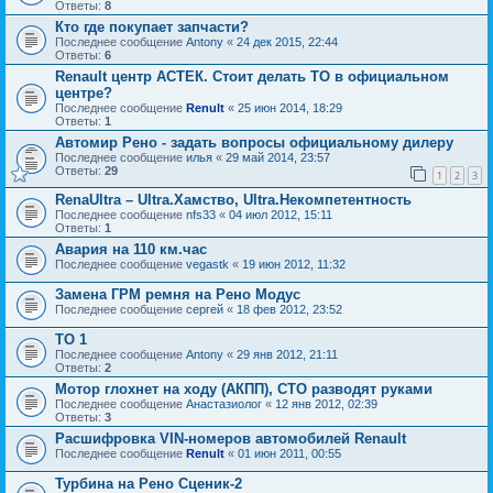
Ответы:
8
Кто где покупает запчасти?
Последнее сообщение
Antony
«
24 дек 2015, 22:44
Ответы:
6
Renault центр АСТЕК. Стоит делать ТО в официальном
центре?
Последнее сообщение
Renult
«
25 июн 2014, 18:29
Ответы:
1
Автомир Рено - задать вопросы официальному дилеру
Последнее сообщение
илья
«
29 май 2014, 23:57
Ответы:
29
1
2
3
RenaUltra – Ultra.Хамство, Ultra.Некомпетентность
Последнее сообщение
nfs33
«
04 июл 2012, 15:11
Ответы:
1
Авария на 110 км.час
Последнее сообщение
vegastk
«
19 июн 2012, 11:32
Замена ГРМ ремня на Рено Модус
Последнее сообщение
сергей
«
18 фев 2012, 23:52
ТО 1
Последнее сообщение
Antony
«
29 янв 2012, 21:11
Ответы:
2
Мотор глохнет на ходу (АКПП), СТО разводят руками
Последнее сообщение
Анастазиолог
«
12 янв 2012, 02:39
Ответы:
3
Расшифровка VIN-номеров автомобилей Renault
Последнее сообщение
Renult
«
01 июн 2011, 00:55
Турбина на Рено Сценик-2