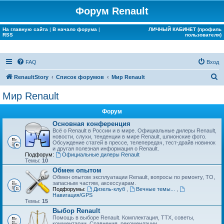
Форум Renault
На главную сайта
|
В начало форума
|
ЛИЧНЫЙ КАБИНЕТ (профиль
RSS
пользователя)
FAQ
Вход
П
RenaultStory
Список форумов
Мир Renault
о
Мир Renault
и
Форум
с
Основная конференция
к
Всё о Renault в России и в мире. Официальные дилеры Renault,
новости, слухи, тенденции в мире Renault, шпионские фото.
Обсуждение статей в прессе, телепередач, тест-драйв новинок
и другая полезная информация о Renault.
Подфорум:
Официальные дилеры Renault
Темы:
10
Обмен опытом
Обмен опытом эксплуатации Renault, вопросы по ремонту, ТО,
запасным частям, аксессуарам.
Подфорумы:
Дизель-клуб
,
Вечные темы...
,
Навигация/GPS
Темы:
15
Выбор Renault
Помощь в выборе Renault. Комплектация, ТТХ, советы,
комментарии. Сравнения, рекомендации...