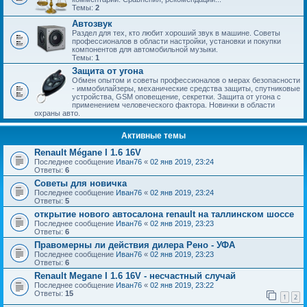
Темы:
2
Автозвук
Раздел для тех, кто любит хороший звук в машине. Советы
профессионалов в области настройки, установки и покупки
компонентов для автомобильной музыки.
Темы:
1
Защита от угона
Обмен опытом и советы профессионалов о мерах безопасности
- иммобилайзеры, механические средства защиты, спутниковые
устройства, GSM оповещение, секретки. Защита от угона с
применением человеческого фактора. Новинки в области
охраны авто.
Активные темы
Renault Mégane I 1.6 16V
Последнее сообщение
Иван76
«
02 янв 2019, 23:24
Ответы:
6
Советы для новичка
Последнее сообщение
Иван76
«
02 янв 2019, 23:24
Ответы:
5
открытие нового автосалона renault на таллинском шоссе
Последнее сообщение
Иван76
«
02 янв 2019, 23:23
Ответы:
6
Правомерны ли действия дилера Рено - УФА
Последнее сообщение
Иван76
«
02 янв 2019, 23:23
Ответы:
6
Renault Megane I 1.6 16V - несчастный случай
Последнее сообщение
Иван76
«
02 янв 2019, 23:22
Ответы:
15
1
2