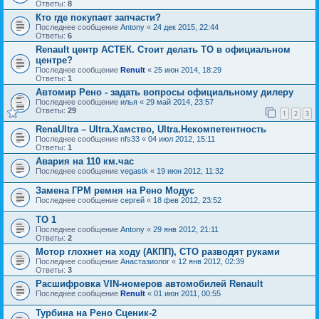
Ответы:
8
Кто где покупает запчасти?
Последнее сообщение
Antony
«
24 дек 2015, 22:44
Ответы:
6
Renault центр АСТЕК. Стоит делать ТО в официальном
центре?
Последнее сообщение
Renult
«
25 июн 2014, 18:29
Ответы:
1
Автомир Рено - задать вопросы официальному дилеру
Последнее сообщение
илья
«
29 май 2014, 23:57
Ответы:
29
1
2
3
RenaUltra – Ultra.Хамство, Ultra.Некомпетентность
Последнее сообщение
nfs33
«
04 июл 2012, 15:11
Ответы:
1
Авария на 110 км.час
Последнее сообщение
vegastk
«
19 июн 2012, 11:32
Замена ГРМ ремня на Рено Модус
Последнее сообщение
сергей
«
18 фев 2012, 23:52
ТО 1
Последнее сообщение
Antony
«
29 янв 2012, 21:11
Ответы:
2
Мотор глохнет на ходу (АКПП), СТО разводят руками
Последнее сообщение
Анастазиолог
«
12 янв 2012, 02:39
Ответы:
3
Расшифровка VIN-номеров автомобилей Renault
Последнее сообщение
Renult
«
01 июн 2011, 00:55
Турбина на Рено Сценик-2