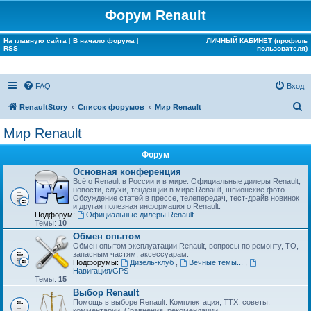
Форум Renault
На главную сайта
|
В начало форума
|
ЛИЧНЫЙ КАБИНЕТ (профиль
RSS
пользователя)
FAQ
Вход
П
RenaultStory
Список форумов
Мир Renault
о
Мир Renault
и
Форум
с
Основная конференция
к
Всё о Renault в России и в мире. Официальные дилеры Renault,
новости, слухи, тенденции в мире Renault, шпионские фото.
Обсуждение статей в прессе, телепередач, тест-драйв новинок
и другая полезная информация о Renault.
Подфорум:
Официальные дилеры Renault
Темы:
10
Обмен опытом
Обмен опытом эксплуатации Renault, вопросы по ремонту, ТО,
запасным частям, аксессуарам.
Подфорумы:
Дизель-клуб
,
Вечные темы...
,
Навигация/GPS
Темы:
15
Выбор Renault
Помощь в выборе Renault. Комплектация, ТТХ, советы,
комментарии. Сравнения, рекомендации...