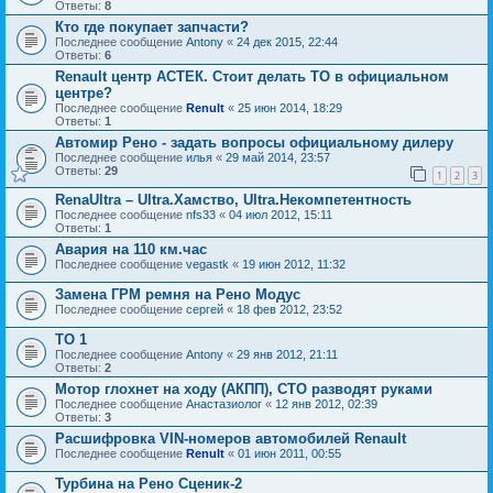
Ответы:
8
Кто где покупает запчасти?
Последнее сообщение
Antony
«
24 дек 2015, 22:44
Ответы:
6
Renault центр АСТЕК. Стоит делать ТО в официальном
центре?
Последнее сообщение
Renult
«
25 июн 2014, 18:29
Ответы:
1
Автомир Рено - задать вопросы официальному дилеру
Последнее сообщение
илья
«
29 май 2014, 23:57
Ответы:
29
1
2
3
RenaUltra – Ultra.Хамство, Ultra.Некомпетентность
Последнее сообщение
nfs33
«
04 июл 2012, 15:11
Ответы:
1
Авария на 110 км.час
Последнее сообщение
vegastk
«
19 июн 2012, 11:32
Замена ГРМ ремня на Рено Модус
Последнее сообщение
сергей
«
18 фев 2012, 23:52
ТО 1
Последнее сообщение
Antony
«
29 янв 2012, 21:11
Ответы:
2
Мотор глохнет на ходу (АКПП), СТО разводят руками
Последнее сообщение
Анастазиолог
«
12 янв 2012, 02:39
Ответы:
3
Расшифровка VIN-номеров автомобилей Renault
Последнее сообщение
Renult
«
01 июн 2011, 00:55
Турбина на Рено Сценик-2