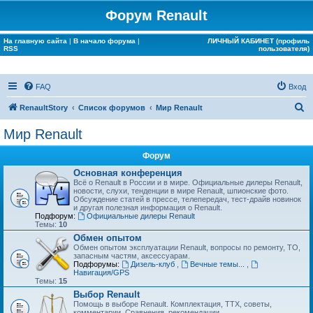
Форум Renault
На главную сайта
|
В начало форума
|
ЛИЧНЫЙ КАБИНЕТ (профиль
RSS
пользователя)
FAQ
Вход
П
RenaultStory
Список форумов
Мир Renault
о
Мир Renault
и
Форум
с
Основная конференция
к
Всё о Renault в России и в мире. Официальные дилеры Renault,
новости, слухи, тенденции в мире Renault, шпионские фото.
Обсуждение статей в прессе, телепередач, тест-драйв новинок
и другая полезная информация о Renault.
Подфорум:
Официальные дилеры Renault
Темы:
10
Обмен опытом
Обмен опытом эксплуатации Renault, вопросы по ремонту, ТО,
запасным частям, аксессуарам.
Подфорумы:
Дизель-клуб
,
Вечные темы...
,
Навигация/GPS
Темы:
15
Выбор Renault
Помощь в выборе Renault. Комплектация, ТТХ, советы,
комментарии. Сравнения, рекомендации...