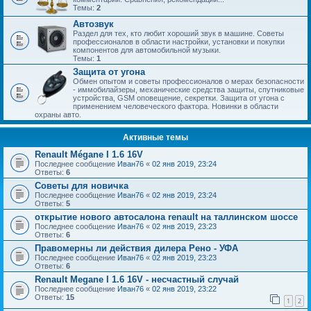
Темы:
2
Автозвук
Раздел для тех, кто любит хороший звук в машине. Советы
профессионалов в области настройки, установки и покупки
компонентов для автомобильной музыки.
Темы:
1
Защита от угона
Обмен опытом и советы профессионалов о мерах безопасности
- иммобилайзеры, механические средства защиты, спутниковые
устройства, GSM оповещение, секретки. Защита от угона с
применением человеческого фактора. Новинки в области
охраны авто.
Активные темы
Renault Mégane I 1.6 16V
Последнее сообщение
Иван76
«
02 янв 2019, 23:24
Ответы:
6
Советы для новичка
Последнее сообщение
Иван76
«
02 янв 2019, 23:24
Ответы:
5
открытие нового автосалона renault на таллинском шоссе
Последнее сообщение
Иван76
«
02 янв 2019, 23:23
Ответы:
6
Правомерны ли действия дилера Рено - УФА
Последнее сообщение
Иван76
«
02 янв 2019, 23:23
Ответы:
6
Renault Megane I 1.6 16V - несчастный случай
Последнее сообщение
Иван76
«
02 янв 2019, 23:22
Ответы:
15
1
2