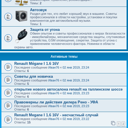
Темы:
2
Автозвук
Раздел для тех, кто любит хороший звук в машине. Советы
профессионалов в области настройки, установки и покупки
компонентов для автомобильной музыки.
Темы:
1
Защита от угона
Обмен опытом и советы профессионалов о мерах безопасности
- иммобилайзеры, механические средства защиты, спутниковые
устройства, GSM оповещение, секретки. Защита от угона с
применением человеческого фактора. Новинки в области
охраны авто.
Активные темы
Renault Mégane I 1.6 16V
Последнее сообщение
Иван76
«
02 янв 2019, 23:24
Ответы:
6
Советы для новичка
Последнее сообщение
Иван76
«
02 янв 2019, 23:24
Ответы:
5
открытие нового автосалона renault на таллинском шоссе
Последнее сообщение
Иван76
«
02 янв 2019, 23:23
Ответы:
6
Правомерны ли действия дилера Рено - УФА
Последнее сообщение
Иван76
«
02 янв 2019, 23:23
Ответы:
6
Renault Megane I 1.6 16V - несчастный случай
Последнее сообщение
Иван76
«
02 янв 2019, 23:22
Ответы:
15
1
2