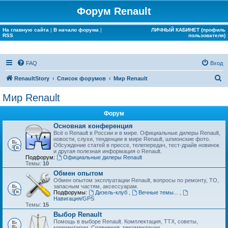
Форум Renault
На главную сайта
|
В начало форума
|
ЛИЧНЫЙ КАБИНЕТ (профиль
RSS
пользователя)
FAQ
Вход
П
RenaultStory
Список форумов
Мир Renault
о
Мир Renault
и
Форум
с
Основная конференция
к
Всё о Renault в России и в мире. Официальные дилеры Renault,
новости, слухи, тенденции в мире Renault, шпионские фото.
Обсуждение статей в прессе, телепередач, тест-драйв новинок
и другая полезная информация о Renault.
Подфорум:
Официальные дилеры Renault
Темы:
10
Обмен опытом
Обмен опытом эксплуатации Renault, вопросы по ремонту, ТО,
запасным частям, аксессуарам.
Подфорумы:
Дизель-клуб
,
Вечные темы...
,
Навигация/GPS
Темы:
15
Выбор Renault
Помощь в выборе Renault. Комплектация, ТТХ, советы,
комментарии. Сравнения, рекомендации...