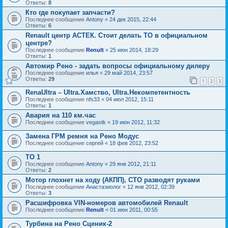
Ответы:
8
Кто где покупает запчасти?
Последнее сообщение
Antony
«
24 дек 2015, 22:44
Ответы:
6
Renault центр АСТЕК. Стоит делать ТО в официальном
центре?
Последнее сообщение
Renult
«
25 июн 2014, 18:29
Ответы:
1
Автомир Рено - задать вопросы официальному дилеру
Последнее сообщение
илья
«
29 май 2014, 23:57
Ответы:
29
1
2
3
RenaUltra – Ultra.Хамство, Ultra.Некомпетентность
Последнее сообщение
nfs33
«
04 июл 2012, 15:11
Ответы:
1
Авария на 110 км.час
Последнее сообщение
vegastk
«
19 июн 2012, 11:32
Замена ГРМ ремня на Рено Модус
Последнее сообщение
сергей
«
18 фев 2012, 23:52
ТО 1
Последнее сообщение
Antony
«
29 янв 2012, 21:11
Ответы:
2
Мотор глохнет на ходу (АКПП), СТО разводят руками
Последнее сообщение
Анастазиолог
«
12 янв 2012, 02:39
Ответы:
3
Расшифровка VIN-номеров автомобилей Renault
Последнее сообщение
Renult
«
01 июн 2011, 00:55
Турбина на Рено Сценик-2