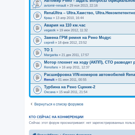
Автомир Рено - задать вопросы официально
avtomir-renault
» 29 ноя 2013, 22:16
RenaUltra – Ultra.Хамство, Ultra.Некомпетентн
Краш
» 13 апр 2010, 16:44
Авария на 110 км.час
vegastk
» 19 июн 2012, 11:32
Замена ГРМ ремня на Рено Модус
сергей
» 18 фев 2012, 23:52
ТО 1
Margarita
» 21 дек 2011, 17:57
Мотор глохнет на ходу (АКПП), СТО разводят 
Renofans
» 16 апр 2011, 12:37
Расшифровка VIN-номеров автомобилей Rena
Renult
» 01 июн 2011, 00:55
Турбина на Рено Сценик-2
Оксана
» 15 май 2011, 21:54
Вернуться к списку форумов
КТО СЕЙЧАС НА КОНФЕРЕНЦИИ
Сейчас этот форум просматривают: нет зарегистрированных пользо