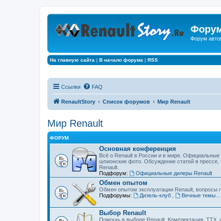
Форум
Форум авто
На главную сайта
|
В начало форума
|
RSS
Ссылки
FAQ
RenaultStory
Список форумов
Мир Renault
Мир Renault
ФОРУМ
Основная конференция
Всё о Renault в России и в мире. Официальные 
шпионские фото. Обсуждение статей в прессе, 
Renault.
Подфорум:
Официальные дилеры Renault
Обмен опытом
Обмен опытом эксплуатации Renault, вопросы 
Подфорумы:
Дизель-клуб
,
Вечные темы..
Выбор Renault
Помощь в выборе Renault. Комплектация, ТТХ, 