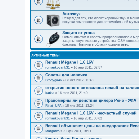
Автозвук
Раздел для тех, кто любит хороший звук в маш
покупки компонентов для автомобильной музык
Защита от угона
Обмен опытом и советы профессионалов о мер
защиты, спутниковые устройства, GSM оповеще
фактора. Новинки в области охраны авто.
АКТИВНЫЕ ТЕМЫ
Renault Mégane I 1.6 16V
romankovarik31
» 16 апр 2011, 02:57
Советы для новичка
Brodyga46
» 08 окт 2012, 11:43
открытие нового автосалона renault на талли
katiaa
» 16 фев 2011, 21:40
Правомерны ли действия дилера Рено - УФА
Rinat_UFA
» 18 янв 2011, 13:24
Renault Megane I 1.6 16V - несчастный случай
romankovarik31
» 16 апр 2011, 03:02
Renault объявляет цены на внедорожник Renau
Margarita
» 21 дек 2011, 18:11
Купить Рено Логан с завода