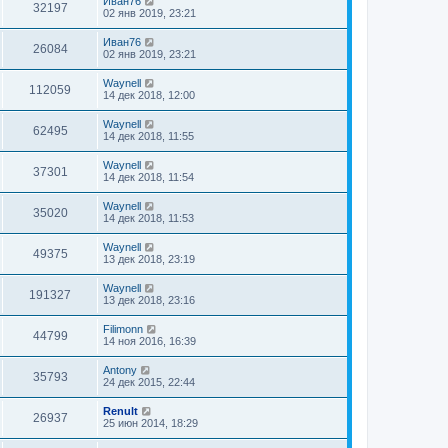
Иван76
32197
02 янв 2019, 23:21
Иван76
26084
02 янв 2019, 23:21
Waynell
112059
14 дек 2018, 12:00
Waynell
62495
14 дек 2018, 11:55
Waynell
37301
14 дек 2018, 11:54
Waynell
35020
14 дек 2018, 11:53
Waynell
49375
13 дек 2018, 23:19
Waynell
191327
13 дек 2018, 23:16
Filimonn
44799
14 ноя 2016, 16:39
Antony
35793
24 дек 2015, 22:44
Renult
26937
25 июн 2014, 18:29