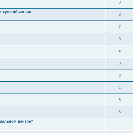
3
ли хуже обычных
3
7
3
4
3
6
1
8
6
циальном центре?
1