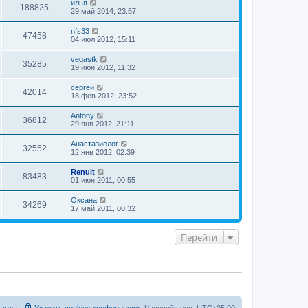
илья
188825
29 май 2014, 23:57
nfs33
47458
04 июл 2012, 15:11
vegastk
35285
19 июн 2012, 11:32
сергей
42014
18 фев 2012, 23:52
Antony
36812
29 янв 2012, 21:11
Анастазиолог
32552
12 янв 2012, 02:39
Renult
83483
01 июн 2011, 00:55
Оксана
34269
17 май 2011, 00:32
Перейти