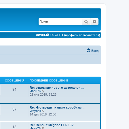
Поиск
Расширенный по
ЛИЧНЫЙ КАБИНЕТ (профиль пользователя)
Вход
СООБЩЕНИЯ
ПОСЛЕДНЕЕ СООБЩЕНИЕ
Re: открытие нового автосалон…
84
П
Иван76
е
02 янв 2019, 23:23
р
е
й
Re: Что вредит нашим коробкам…
т
57
П
Waynell
и
е
14 дек 2018, 12:00
к
р
п
е
о
й
Re: Renault Mégane I 1.6 16V
с
13
т
П
Иван76
л