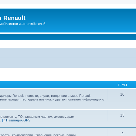
 Renault
мобилистов и автолюбителей
ТЕМЫ
10
дилеры Renault, новости, слухи, тенденции в мире Renault,
телепередач, тест-драйв новинок и другая полезная информация о
15
по ремонту, ТО, запасным частям, аксессуарам.
.
,
Навигация/GPS
2
советы, комментарии. Сравнения, рекомендации...