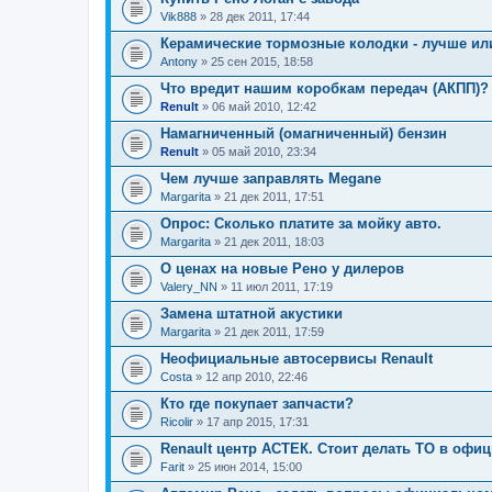
Vik888
» 28 дек 2011, 17:44
Керамические тормозные колодки - лучше и
Antony
» 25 сен 2015, 18:58
Что вредит нашим коробкам передач (АКПП)?
Renult
» 06 май 2010, 12:42
Намагниченный (омагниченный) бензин
Renult
» 05 май 2010, 23:34
Чем лучше заправлять Megane
Margarita
» 21 дек 2011, 17:51
Опрос: Сколько платите за мойку авто.
Margarita
» 21 дек 2011, 18:03
О ценах на новые Рено у дилеров
Valery_NN
» 11 июл 2011, 17:19
Замена штатной акустики
Margarita
» 21 дек 2011, 17:59
Неофициальные автосервисы Renault
Costa
» 12 апр 2010, 22:46
Кто где покупает запчасти?
Ricolir
» 17 апр 2015, 17:31
Renault центр АСТЕК. Стоит делать ТО в офи
Farit
» 25 июн 2014, 15:00