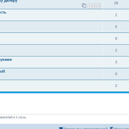
му дилеру
29
1
2
3
ость
1
0
0
2
руками
3
ult
0
2
вателей и 1 гость