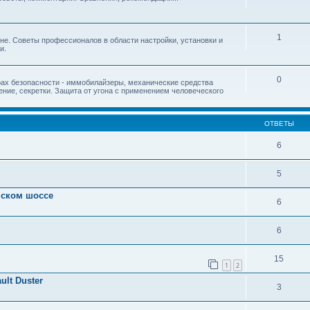
1
ине. Советы профессионалов в области настройки, установки и
и.
0
ах безопасности - иммобилайзеры, механические средства
ние, секретки. Защита от угона с применением человеческого
ОТВЕТЫ
6
5
нском шоссе
6
6
15
1
2
lt Duster
3