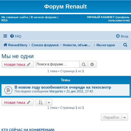
Форум Renault
На главную сайта
|
В начало форума
|
ЛИЧНЫЙ КАБИНЕТ (профиль
RSS
пользователя)
FAQ
Вход
П
RenaultStory
Список форумов
Новости, объявления, срочная информация
Мы не одни
о
Мы не одни
и
Поиск
Расширенный поис
Новая тема
с
1 тема • Страница
1
из
1
к
Темы
В новом году возобновятся очереди на техосмотр
Последнее сообщение
Margarita
«
21 дек 2011, 17:42
Новая тема
1 тема • Страница
1
из
1
Перейти
КТО СЕЙЧАС НА КОНФЕРЕНЦИИ