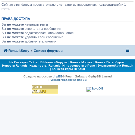
Сейчас этот форум просматривают: нет зарегистрированных пользователей и 1
гость
ПРАВА ДОСТУПА
Вы
не можете
начинать темы
Вы
не можете
отвечать на сообщения
Вы
не можете
редактировать свои сообщения
Вы
не можете
удалять свои сообщения
Вы
не можете
добавлять вложения
RenaultStory
Список форумов
На Главную Сайта
|
В Начало Форума
|
Рено в Москве
|
Рено в Петербурге
|
Новости Renault
|
Краш-тесты Renault
|
Интересности о Рено
|
Электромобили Renault
|
Концепт-кары Renault
Создано на основе
phpBB
® Forum Software © phpBB Limited
Русская поддержка phpBB