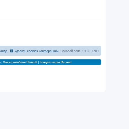
анда
Удалить cookies конференции
Часовой пояс:
UTC+05:00
о
|
Электромобили Renault
|
Концепт-кары Renault