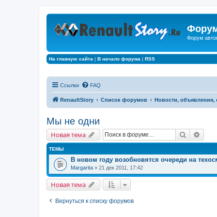
Форум
Форум авто
На главную сайта
|
В начало форума
|
RSS
Ссылки
FAQ
RenaultStory
Список форумов
Новости, объявления,
Мы не одни
Поиск
Расш
Новая тема
ТЕМЫ
В новом году возобновятся очереди на техос
Margarita
» 21 дек 2011, 17:42
Новая тема
Вернуться к списку форумов