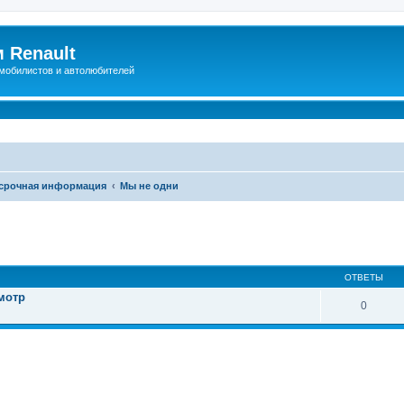
 Renault
мобилистов и автолюбителей
 срочная информация
Мы не одни
иренный поиск
ОТВЕТЫ
мотр
0