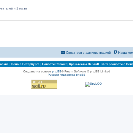
вателей и 1 гость
Связаться с администрацией
Наша ком
Москве
|
Рено в Петербурге
|
Новости Renault
|
Краш-тесты Renault
|
Интересности о Рен
Создано на основе
phpBB
® Forum Software © phpBB Limited
Русская поддержка phpBB