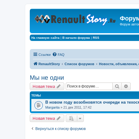
Форум
Форум авто
На главную сайта
|
В начало форума
|
RSS
Ссылки
FAQ
RenaultStory
Список форумов
Новости, объявления,
Мы не одни
Поиск
Расш
Новая тема
ТЕМЫ
В новом году возобновятся очереди на техос
Margarita
» 21 дек 2011, 17:42
Новая тема
Вернуться к списку форумов