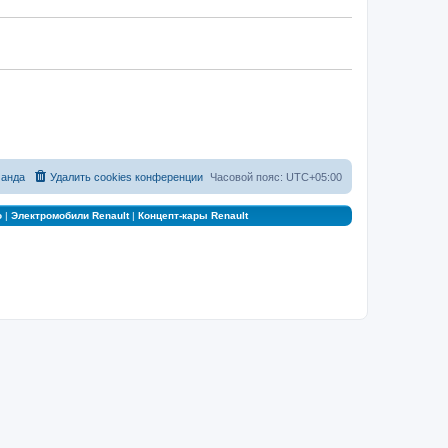
анда
Удалить cookies конференции
Часовой пояс:
UTC+05:00
о
|
Электромобили Renault
|
Концепт-кары Renault