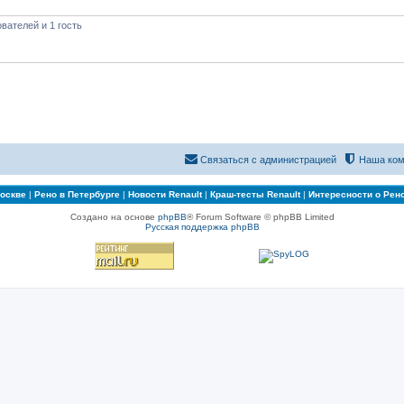
вателей и 1 гость
Связаться с администрацией
Наша ком
Москве
|
Рено в Петербурге
|
Новости Renault
|
Краш-тесты Renault
|
Интересности о Рен
Создано на основе
phpBB
® Forum Software © phpBB Limited
Русская поддержка phpBB