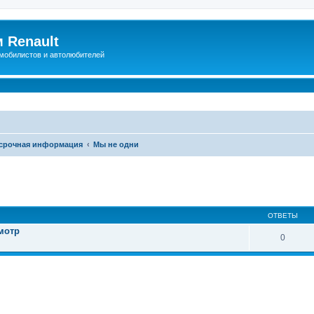
 Renault
мобилистов и автолюбителей
 срочная информация
Мы не одни
иренный поиск
ОТВЕТЫ
мотр
0