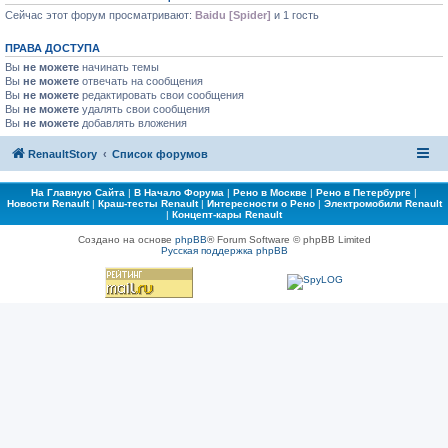
Сейчас этот форум просматривают:
Baidu [Spider]
и 1 гость
ПРАВА ДОСТУПА
Вы
не можете
начинать темы
Вы
не можете
отвечать на сообщения
Вы
не можете
редактировать свои сообщения
Вы
не можете
удалять свои сообщения
Вы
не можете
добавлять вложения
RenaultStory
Список форумов
На Главную Сайта
|
В Начало Форума
|
Рено в Москве
|
Рено в Петербурге
|
Новости Renault
|
Краш-тесты Renault
|
Интересности о Рено
|
Электромобили Renault
|
Концепт-кары Renault
Создано на основе
phpBB
® Forum Software © phpBB Limited
Русская поддержка phpBB