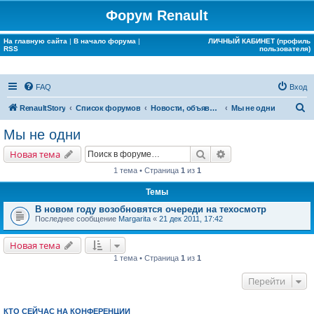
Форум Renault
На главную сайта
|
В начало форума
|
ЛИЧНЫЙ КАБИНЕТ (профиль
RSS
пользователя)
FAQ
Вход
П
RenaultStory
Список форумов
Новости, объявления, срочная информация
Мы не одни
о
Мы не одни
и
Поиск
Расширенный поис
Новая тема
с
1 тема • Страница
1
из
1
к
Темы
В новом году возобновятся очереди на техосмотр
Последнее сообщение
Margarita
«
21 дек 2011, 17:42
Новая тема
1 тема • Страница
1
из
1
Перейти
КТО СЕЙЧАС НА КОНФЕРЕНЦИИ