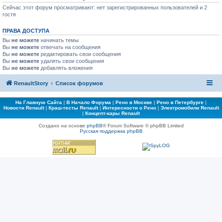
Сейчас этот форум просматривают: нет зарегистрированных пользователей и 2
гостя
ПРАВА ДОСТУПА
Вы
не можете
начинать темы
Вы
не можете
отвечать на сообщения
Вы
не можете
редактировать свои сообщения
Вы
не можете
удалять свои сообщения
Вы
не можете
добавлять вложения
RenaultStory
Список форумов
На Главную Сайта
|
В Начало Форума
|
Рено в Москве
|
Рено в Петербурге
|
Новости Renault
|
Краш-тесты Renault
|
Интересности о Рено
|
Электромобили Renault
|
Концепт-кары Renault
Создано на основе
phpBB
® Forum Software © phpBB Limited
Русская поддержка phpBB