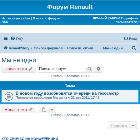
Форум Renault
На главную сайта
|
В начало форума
|
ЛИЧНЫЙ КАБИНЕТ (профиль
RSS
пользователя)
FAQ
Вход
П
RenaultStory
Список форумов
Новости, объявления, срочная информация
Мы не одни
о
Мы не одни
и
Поиск
Расширенный поис
Новая тема
с
1 тема • Страница
1
из
1
к
Темы
В новом году возобновятся очереди на техосмотр
Последнее сообщение
Margarita
«
21 дек 2011, 17:42
Новая тема
1 тема • Страница
1
из
1
Перейти
КТО СЕЙЧАС НА КОНФЕРЕНЦИИ