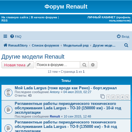
Форум Renault
На главную сайта
|
В начало форума
|
ЛИЧНЫЙ КАБИНЕТ (профиль
RSS
пользователя)
FAQ
Вход
П
RenaultStory
Список форумов
Модельный ряд
Другие модели Renault
о
Другие модели Renault
и
Поиск
Расширенный поис
Новая тема
с
13 тем • Страница
1
из
1
к
Темы
Мой Lada Largus (тоже вроде как Рено) - борт.журнал
Последнее сообщение
Antony
«
04 июл 2019, 02:27
Ответы:
43
1
2
3
4
5
Регламентные работы периодического технического
обслуживания Lada Largus - ТО-10 (150000 км) - 10-й год
эксплуатации
Последнее сообщение
Renult
«
10 сен 2015, 12:48
Регламентные работы периодического технического
обслуживания Lada Largus - ТО-9 (135000 км) - 9-й год
эксплуатации