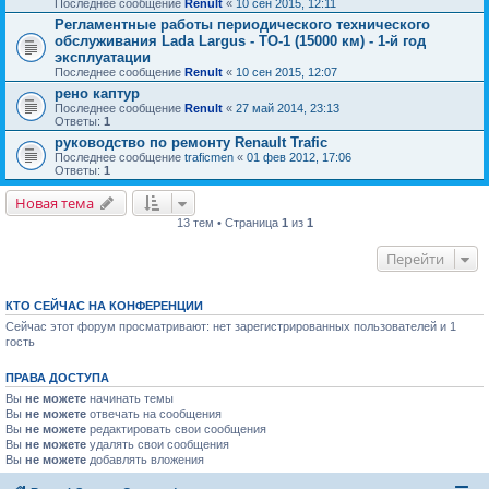
Последнее сообщение
Renult
«
10 сен 2015, 12:11
Регламентные работы периодического технического
обслуживания Lada Largus - ТО-1 (15000 км) - 1-й год
эксплуатации
Последнее сообщение
Renult
«
10 сен 2015, 12:07
рено каптур
Последнее сообщение
Renult
«
27 май 2014, 23:13
Ответы:
1
руководство по ремонту Renault Trafic
Последнее сообщение
traficmen
«
01 фев 2012, 17:06
Ответы:
1
Новая тема
13 тем • Страница
1
из
1
Перейти
КТО СЕЙЧАС НА КОНФЕРЕНЦИИ
Сейчас этот форум просматривают: нет зарегистрированных пользователей и 1
гость
ПРАВА ДОСТУПА
Вы
не можете
начинать темы
Вы
не можете
отвечать на сообщения
Вы
не можете
редактировать свои сообщения
Вы
не можете
удалять свои сообщения
Вы
не можете
добавлять вложения