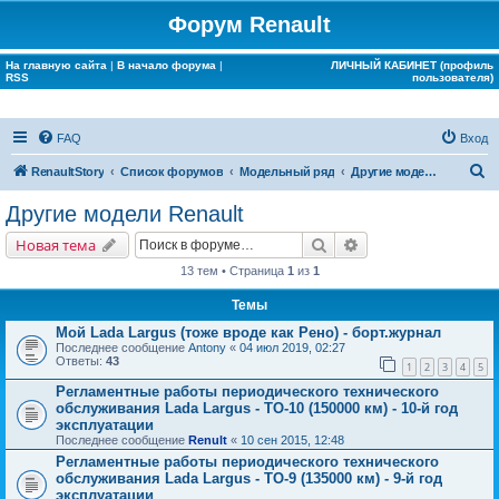
Форум Renault
На главную сайта
|
В начало форума
|
ЛИЧНЫЙ КАБИНЕТ (профиль
RSS
пользователя)
FAQ
Вход
П
RenaultStory
Список форумов
Модельный ряд
Другие модели Renault
о
Другие модели Renault
и
Поиск
Расширенный поис
Новая тема
с
13 тем • Страница
1
из
1
к
Темы
Мой Lada Largus (тоже вроде как Рено) - борт.журнал
Последнее сообщение
Antony
«
04 июл 2019, 02:27
Ответы:
43
1
2
3
4
5
Регламентные работы периодического технического
обслуживания Lada Largus - ТО-10 (150000 км) - 10-й год
эксплуатации
Последнее сообщение
Renult
«
10 сен 2015, 12:48
Регламентные работы периодического технического
обслуживания Lada Largus - ТО-9 (135000 км) - 9-й год
эксплуатации