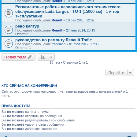
Последнее сообщение
Renult
«
10 сен 2015, 12:11
Регламентные работы периодического технического
обслуживания Lada Largus - ТО-1 (15000 км) - 1-й год
эксплуатации
Последнее сообщение
Renult
«
10 сен 2015, 12:07
рено каптур
Последнее сообщение
Renult
«
27 май 2014, 23:13
Ответы:
1
руководство по ремонту Renault Trafic
Последнее сообщение
traficmen
«
01 фев 2012, 17:06
Ответы:
1
Новая тема
13 тем • Страница
1
из
1
Перейти
КТО СЕЙЧАС НА КОНФЕРЕНЦИИ
Сейчас этот форум просматривают: нет зарегистрированных пользователей и 1
гость
ПРАВА ДОСТУПА
Вы
не можете
начинать темы
Вы
не можете
отвечать на сообщения
Вы
не можете
редактировать свои сообщения
Вы
не можете
удалять свои сообщения
Вы
не можете
добавлять вложения