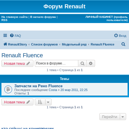
Форум Renault
На главную сайта
|
В начало форума
|
ЛИЧНЫЙ КАБИНЕТ (профиль
RSS
пользователя)
FAQ
Вход
П
RenaultStory
Список форумов
Модельный ряд
Renault Fluence
о
Renault Fluence
и
Поиск
Расширенный поис
Новая тема
с
1 тема • Страница
1
из
1
к
Темы
Запчасти на Рено Fluence
Последнее сообщение
Costa
«
20 мар 2011, 22:25
Ответы:
1
Новая тема
1 тема • Страница
1
из
1
Перейти