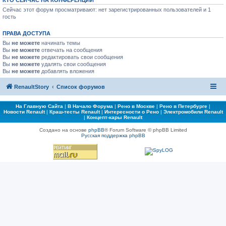
КТО СЕЙЧАС НА КОНФЕРЕНЦИИ
Сейчас этот форум просматривают: нет зарегистрированных пользователей и 1
гость
ПРАВА ДОСТУПА
Вы
не можете
начинать темы
Вы
не можете
отвечать на сообщения
Вы
не можете
редактировать свои сообщения
Вы
не можете
удалять свои сообщения
Вы
не можете
добавлять вложения
RenaultStory
Список форумов
На Главную Сайта
|
В Начало Форума
|
Рено в Москве
|
Рено в Петербурге
|
Новости Renault
|
Краш-тесты Renault
|
Интересности о Рено
|
Электромобили Renault
|
Концепт-кары Renault
Создано на основе
phpBB
® Forum Software © phpBB Limited
Русская поддержка phpBB