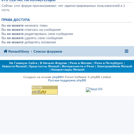
КТО СЕЙЧАС НА КОНФЕРЕНЦИИ
Сейчас этот форум просматривают: нет зарегистрированных пользователей и 1
гость
ПРАВА ДОСТУПА
Вы
не можете
начинать темы
Вы
не можете
отвечать на сообщения
Вы
не можете
редактировать свои сообщения
Вы
не можете
удалять свои сообщения
Вы
не можете
добавлять вложения
RenaultStory
Список форумов
На Главную Сайта
|
В Начало Форума
|
Рено в Москве
|
Рено в Петербурге
|
Новости Renault
|
Краш-тесты Renault
|
Интересности о Рено
|
Электромобили Renault
|
Концепт-кары Renault
Создано на основе
phpBB
® Forum Software © phpBB Limited
Русская поддержка phpBB