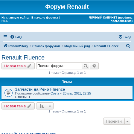
Форум Renault
На главную сайта
|
В начало форума
|
ЛИЧНЫЙ КАБИНЕТ (профиль
RSS
пользователя)
FAQ
Вход
П
RenaultStory
Список форумов
Модельный ряд
Renault Fluence
о
Renault Fluence
и
Поиск
Расширенный поис
Новая тема
с
1 тема • Страница
1
из
1
к
Темы
Запчасти на Рено Fluence
Последнее сообщение
Costa
«
20 мар 2011, 22:25
Ответы:
1
Новая тема
1 тема • Страница
1
из
1
Перейти