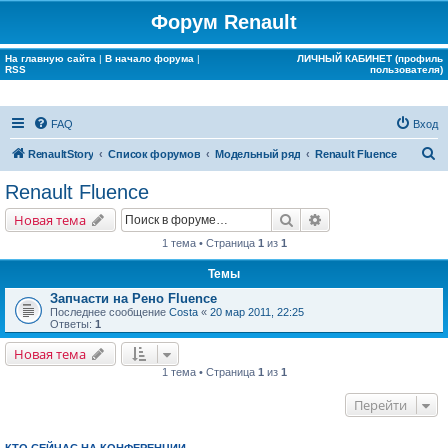
Форум Renault
На главную сайта
|
В начало форума
|
ЛИЧНЫЙ КАБИНЕТ (профиль
RSS
пользователя)
FAQ
Вход
П
RenaultStory
Список форумов
Модельный ряд
Renault Fluence
о
Renault Fluence
и
Поиск
Расширенный поис
Новая тема
с
1 тема • Страница
1
из
1
к
Темы
Запчасти на Рено Fluence
Последнее сообщение
Costa
«
20 мар 2011, 22:25
Ответы:
1
Новая тема
1 тема • Страница
1
из
1
Перейти