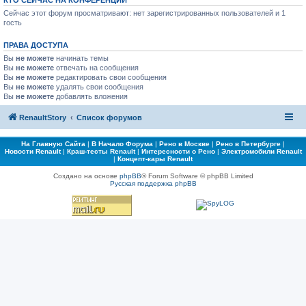
КТО СЕЙЧАС НА КОНФЕРЕНЦИИ
Сейчас этот форум просматривают: нет зарегистрированных пользователей и 1
гость
ПРАВА ДОСТУПА
Вы
не можете
начинать темы
Вы
не можете
отвечать на сообщения
Вы
не можете
редактировать свои сообщения
Вы
не можете
удалять свои сообщения
Вы
не можете
добавлять вложения
RenaultStory
Список форумов
На Главную Сайта
|
В Начало Форума
|
Рено в Москве
|
Рено в Петербурге
|
Новости Renault
|
Краш-тесты Renault
|
Интересности о Рено
|
Электромобили Renault
|
Концепт-кары Renault
Создано на основе
phpBB
® Forum Software © phpBB Limited
Русская поддержка phpBB