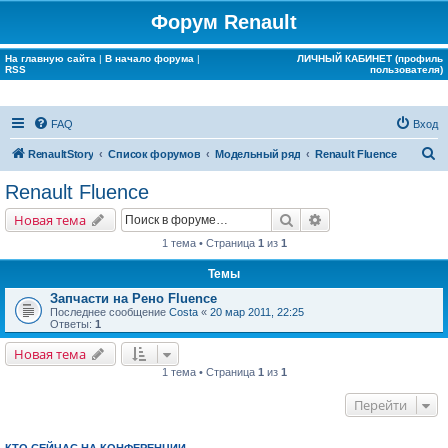
Форум Renault
На главную сайта
|
В начало форума
|
ЛИЧНЫЙ КАБИНЕТ (профиль
RSS
пользователя)
FAQ
Вход
П
RenaultStory
Список форумов
Модельный ряд
Renault Fluence
о
Renault Fluence
и
Поиск
Расширенный поис
Новая тема
с
1 тема • Страница
1
из
1
к
Темы
Запчасти на Рено Fluence
Последнее сообщение
Costa
«
20 мар 2011, 22:25
Ответы:
1
Новая тема
1 тема • Страница
1
из
1
Перейти