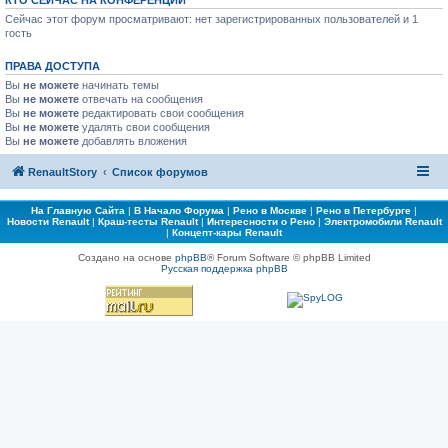
КТО СЕЙЧАС НА КОНФЕРЕНЦИИ
Сейчас этот форум просматривают: нет зарегистрированных пользователей и 1
гость
ПРАВА ДОСТУПА
Вы
не можете
начинать темы
Вы
не можете
отвечать на сообщения
Вы
не можете
редактировать свои сообщения
Вы
не можете
удалять свои сообщения
Вы
не можете
добавлять вложения
RenaultStory
Список форумов
На Главную Сайта
|
В Начало Форума
|
Рено в Москве
|
Рено в Петербурге
|
Новости Renault
|
Краш-тесты Renault
|
Интересности о Рено
|
Электромобили Renault
|
Концепт-кары Renault
Создано на основе
phpBB
® Forum Software © phpBB Limited
Русская поддержка phpBB