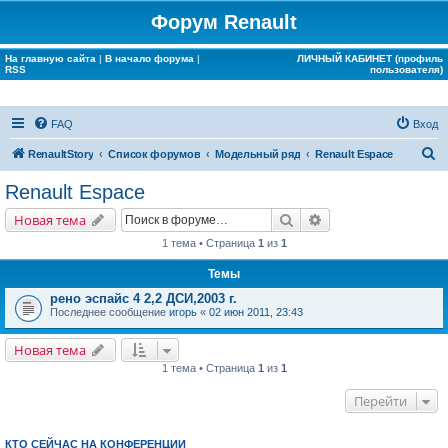
Форум Renault
На главную сайта
|
В начало форума
|
ЛИЧНЫЙ КАБИНЕТ (профиль
RSS
пользователя)
FAQ
Вход
П
RenaultStory
Список форумов
Модельный ряд
Renault Espace
о
Renault Espace
и
Поиск
Расширенный поис
Новая тема
с
1 тема • Страница
1
из
1
к
Темы
рено эспайс 4 2,2 ДСИ,2003 г.
Последнее сообщение
игорь
«
02 июн 2011, 23:43
Новая тема
1 тема • Страница
1
из
1
Перейти
КТО СЕЙЧАС НА КОНФЕРЕНЦИИ