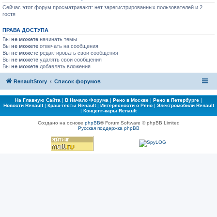
Сейчас этот форум просматривают: нет зарегистрированных пользователей и 2
гостя
ПРАВА ДОСТУПА
Вы
не можете
начинать темы
Вы
не можете
отвечать на сообщения
Вы
не можете
редактировать свои сообщения
Вы
не можете
удалять свои сообщения
Вы
не можете
добавлять вложения
RenaultStory
Список форумов
На Главную Сайта
|
В Начало Форума
|
Рено в Москве
|
Рено в Петербурге
|
Новости Renault
|
Краш-тесты Renault
|
Интересности о Рено
|
Электромобили Renault
|
Концепт-кары Renault
Создано на основе
phpBB
® Forum Software © phpBB Limited
Русская поддержка phpBB