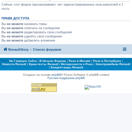
Сейчас этот форум просматривают: нет зарегистрированных пользователей и 1
гость
ПРАВА ДОСТУПА
Вы
не можете
начинать темы
Вы
не можете
отвечать на сообщения
Вы
не можете
редактировать свои сообщения
Вы
не можете
удалять свои сообщения
Вы
не можете
добавлять вложения
RenaultStory
Список форумов
На Главную Сайта
|
В Начало Форума
|
Рено в Москве
|
Рено в Петербурге
|
Новости Renault
|
Краш-тесты Renault
|
Интересности о Рено
|
Электромобили Renault
|
Концепт-кары Renault
Создано на основе
phpBB
® Forum Software © phpBB Limited
Русская поддержка phpBB