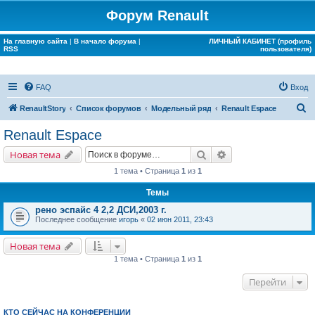
Форум Renault
На главную сайта
|
В начало форума
|
ЛИЧНЫЙ КАБИНЕТ (профиль
RSS
пользователя)
FAQ
Вход
П
RenaultStory
Список форумов
Модельный ряд
Renault Espace
о
Renault Espace
и
Поиск
Расширенный поис
Новая тема
с
1 тема • Страница
1
из
1
к
Темы
рено эспайс 4 2,2 ДСИ,2003 г.
Последнее сообщение
игорь
«
02 июн 2011, 23:43
Новая тема
1 тема • Страница
1
из
1
Перейти
КТО СЕЙЧАС НА КОНФЕРЕНЦИИ