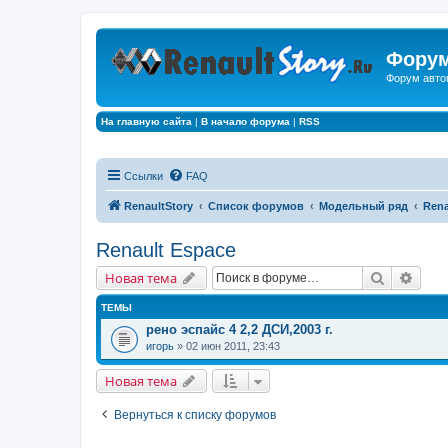
Форум
Форум авто
На главную сайта
|
В начало форума
|
RSS
Ссылки
FAQ
RenaultStory
Список форумов
Модельный ряд
Rena
Renault Espace
Поиск
Расш
Новая тема
ТЕМЫ
рено эспайс 4 2,2 ДСИ,2003 г.
игорь
» 02 июн 2011, 23:43
Новая тема
Вернуться к списку форумов