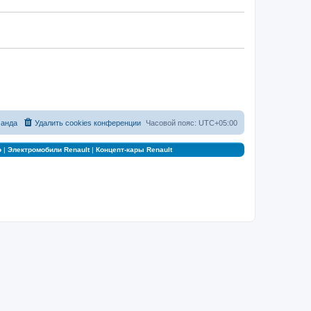
анда
Удалить cookies конференции
Часовой пояс:
UTC+05:00
о
|
Электромобили Renault
|
Концепт-кары Renault