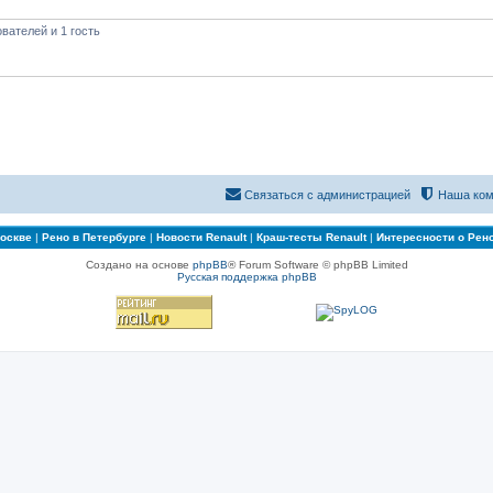
вателей и 1 гость
Связаться с администрацией
Наша ком
Москве
|
Рено в Петербурге
|
Новости Renault
|
Краш-тесты Renault
|
Интересности о Рен
Создано на основе
phpBB
® Forum Software © phpBB Limited
Русская поддержка phpBB