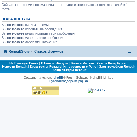
Сейчас этот форум просматривают: нет зарегистрированных пользователей и 1
гость
ПРАВА ДОСТУПА
Вы
не можете
начинать темы
Вы
не можете
отвечать на сообщения
Вы
не можете
редактировать свои сообщения
Вы
не можете
удалять свои сообщения
Вы
не можете
добавлять вложения
RenaultStory
Список форумов
На Главную Сайта
|
В Начало Форума
|
Рено в Москве
|
Рено в Петербурге
|
Новости Renault
|
Краш-тесты Renault
|
Интересности о Рено
|
Электромобили Renault
|
Концепт-кары Renault
Создано на основе
phpBB
® Forum Software © phpBB Limited
Русская поддержка phpBB