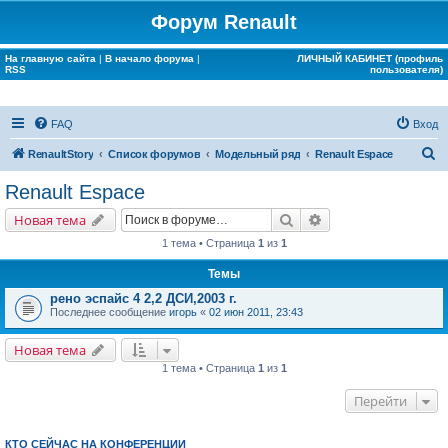
Форум Renault
На главную сайта
|
В начало форума
|
ЛИЧНЫЙ КАБИНЕТ (профиль
RSS
пользователя)
FAQ
Вход
П
RenaultStory
Список форумов
Модельный ряд
Renault Espace
о
Renault Espace
и
Поиск
Расширенный поис
Новая тема
с
1 тема • Страница
1
из
1
к
Темы
рено эспайс 4 2,2 ДСИ,2003 г.
Последнее сообщение
игорь
«
02 июн 2011, 23:43
Новая тема
1 тема • Страница
1
из
1
Перейти
КТО СЕЙЧАС НА КОНФЕРЕНЦИИ